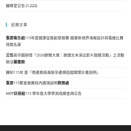
輔導室公告
(1,222)
近期文章
重要
衛生組
115年度健康促進創意競賽-健康新視界海報設計與電繪比賽
得獎名單
公告
高市圖辦理「2026朗聲大賞：朗讀文本演出影片徵選活動」之活動
辦法
圖書館
轉知115年 度「周產期高風險孕產婦追蹤關懷計畫說明」
重要
115繁星推薦校內選填說明
教務處
HOT
註冊組
115 學年度大學學測成績查詢公告