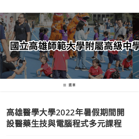
跳
轉
至
主
要
內
容
選單
高雄醫學大學2022年暑假期間開
設醫藥生技與電腦程式多元課程