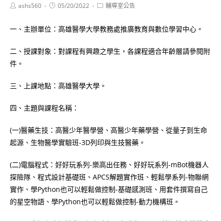
Post
Post
Post
ashs560
05/20/2022
輔導室公告
author:
published:
category:
一、主辦單位：高雄醫學大學教務處推廣教育與數位學習中心。
二、授課對象：對課程有興趣之學生，各課程適合年齡層請參閱附
件。
三、上課地點：高雄醫學大學。
四、主題與課程名稱：
(一)醫藥生技：高醫少年醫學營、高醫少年藥學營、從量子到生命
起源、生物醫學實驗班-3D列印與生技醫藥。
(二)電腦程式：好好玩系列-樂高出任務、好好玩系列-mBot機器人
探險隊、程式設計基礎班、APCS解題實作班、輕鬆學系列-物聯網
實作、學Python也可以輕鬆做控制-基礎感測班、用套件撰寫自己
的星空物語、學Python也可以輕鬆做控制-動力機構班。