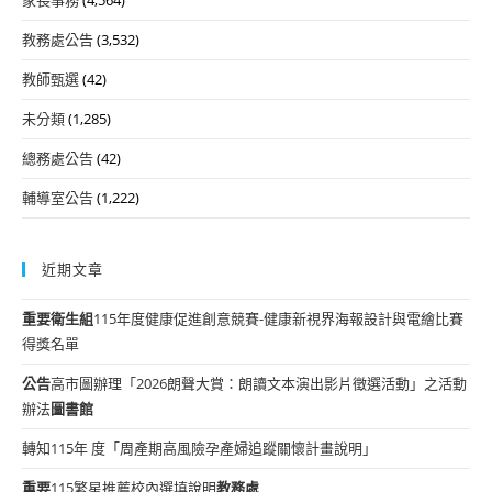
教務處公告
(3,532)
教師甄選
(42)
未分類
(1,285)
總務處公告
(42)
輔導室公告
(1,222)
近期文章
重要
衛生組
115年度健康促進創意競賽-健康新視界海報設計與電繪比賽
得獎名單
公告
高市圖辦理「2026朗聲大賞：朗讀文本演出影片徵選活動」之活動
辦法
圖書館
轉知115年 度「周產期高風險孕產婦追蹤關懷計畫說明」
重要
115繁星推薦校內選填說明
教務處