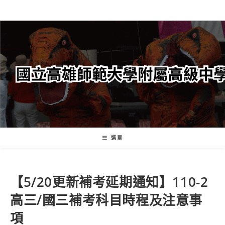
跳
轉
至
主
要
內
容
選單
【5/20更新補考延期通知】110-2
高三/國三補考科目時程及注意事
項