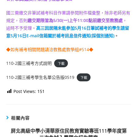
國三需繳交非筆試補考科目作業請參閱附件檔彙整，除非老師另有
規定，否則
繳交期限皆為5/30(一)上午11:00點前繳交至教務處
，
逾時不予受理。
高三
因居隔未能參加5月16日筆試補考
的學生
請留
意5月16日E-mail信箱關於補考訊息信件通知(採個別通知)
。
◆如有補考相關問題請洽教務處教學組#514◆
110-2國三補考方式說明
下載
110-2國三補考學生名單公告版0519
下載
Post Views:
151
相關內容
屏北高級中學小清華原住民教育實驗專班111學年度第