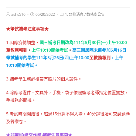
Post
Post
Post
ashs510
05/20/2022
1. 頭條消息
/
教務處公告
author:
published:
category:
★筆試補考注意事項★
1.因應疫情調整，
國三補考日期改為111年5月30日(一)上午10:00
至教務報到
，
上午10:10開始考試
。
高三因居隔未能參加5月16日
筆試補考的學生
111年5月26日(四)上午10:00
至教務報到
，
上午
10:10開始考試
。
3.補考學生務必攜帶有照片的個人證件。
4.除應考證件、文具外，手機、袋子依照監考老師指定位置擺放，
手機務必關機。
5.考試時間開始後，超過15分鐘不得入場，40分鐘後始可交試題卷
及答案卷。
★非筆試(繳交作業)補考注意事項★