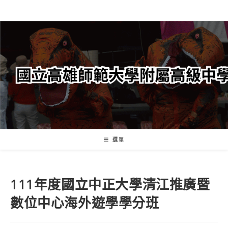
跳
轉
至
主
要
內
容
選單
111年度國立中正大學清江推廣暨
數位中心海外遊學學分班