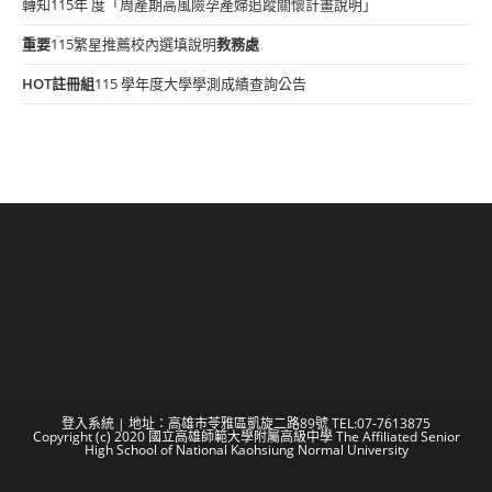
轉知115年 度「周產期高風險孕產婦追蹤關懷計畫說明」
重要
115繁星推薦校內選填說明
教務處
HOT
註冊組
115 學年度大學學測成績查詢公告
登入系統
| 地址：高雄市苓雅區凱旋二路89號 TEL:07-7613875
Copyright (c) 2020 國立高雄師範大學附屬高級中學 The Affiliated Senior
High School of National Kaohsiung Normal University