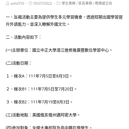
Post
Post
Post
ashs510
05/27/2022
學生事務
/
家長事務
/
教務處公告
author:
published:
category:
一、旨揭活動主要為提供學生多元學習機會，透過短期出國學習提
升外語能力，並深入瞭解外國文化。
二、活動內容如下：
(一)主辦單位：國立中正大學清江進修推廣暨數位學習中心。
(二)活動日期：
１、梯次A：111年7月5日至8月3日。
２、梯次B1：111年7月5日至7月20日。
３、梯次B2：111年7月19至8月3日。
(三)活動地點：美國俄亥俄州邁阿密大學。
(四)參加對象：全國大專校院及高中職在學學生。