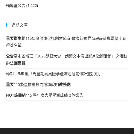
輔導室公告
(1,222)
近期文章
重要
衛生組
115年度健康促進創意競賽-健康新視界海報設計與電繪比賽
得獎名單
公告
高市圖辦理「2026朗聲大賞：朗讀文本演出影片徵選活動」之活動
辦法
圖書館
轉知115年 度「周產期高風險孕產婦追蹤關懷計畫說明」
重要
115繁星推薦校內選填說明
教務處
HOT
註冊組
115 學年度大學學測成績查詢公告