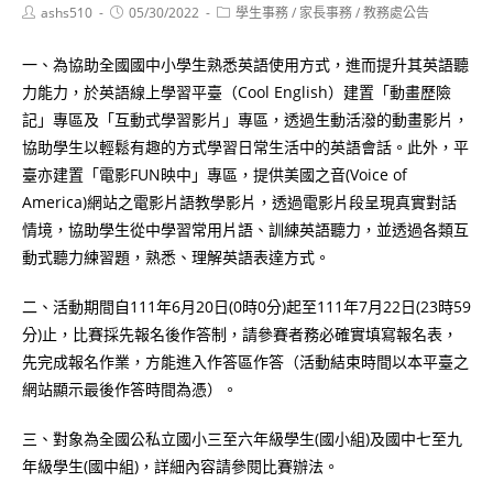
Post
Post
Post
ashs510
05/30/2022
學生事務
/
家長事務
/
教務處公告
author:
published:
category:
一、為協助全國國中小學生熟悉英語使用方式，進而提升其英語聽
力能力，於英語線上學習平臺（Cool English）建置「動畫歷險
記」專區及「互動式學習影片」專區，透過生動活潑的動畫影片，
協助學生以輕鬆有趣的方式學習日常生活中的英語會話。此外，平
臺亦建置「電影FUN映中」專區，提供美國之音(Voice of
America)網站之電影片語教學影片，透過電影片段呈現真實對話
情境，協助學生從中學習常用片語、訓練英語聽力，並透過各類互
動式聽力練習題，熟悉、理解英語表達方式。
二、活動期間自111年6月20日(0時0分)起至111年7月22日(23時59
分)止，比賽採先報名後作答制，請參賽者務必確實填寫報名表，
先完成報名作業，方能進入作答區作答（活動結束時間以本平臺之
網站顯示最後作答時間為憑）。
三、對象為全國公私立國小三至六年級學生(國小組)及國中七至九
年級學生(國中組)，詳細內容請參閱比賽辦法。