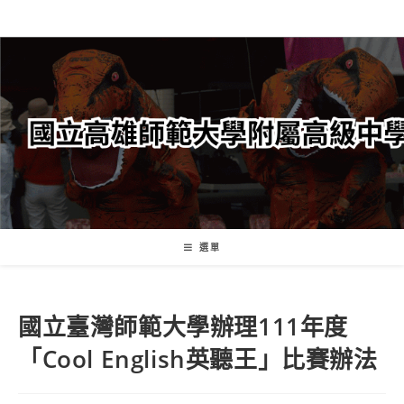
跳
轉
至
主
要
內
容
選單
國立臺灣師範大學辦理111年度
「Cool English英聽王」比賽辦法