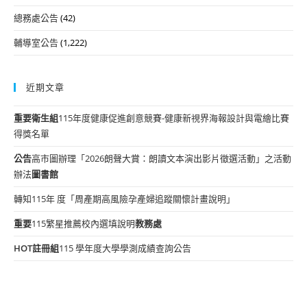
總務處公告
(42)
輔導室公告
(1,222)
近期文章
重要
衛生組
115年度健康促進創意競賽-健康新視界海報設計與電繪比賽
得獎名單
公告
高市圖辦理「2026朗聲大賞：朗讀文本演出影片徵選活動」之活動
辦法
圖書館
轉知115年 度「周產期高風險孕產婦追蹤關懷計畫說明」
重要
115繁星推薦校內選填說明
教務處
HOT
註冊組
115 學年度大學學測成績查詢公告