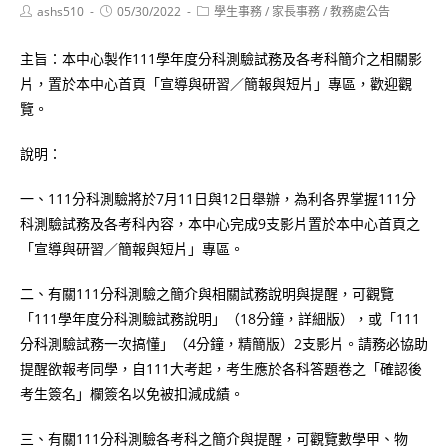
Post
Post
Post
ashs510
05/30/2022
學生事務
/
家長事務
/
教務處公告
author:
published:
category:
主旨：本中心製作111學年度分科測驗試務及各考科簡介之相關影
片，置於本中心首頁「宣導與研習／簡報與短片」專區，歡迎觀
覽。
說明：
一、111分科測驗將於7月11日與12日舉辦，為利各界掌握111分
科測驗試務及各考科內容，本中心完成9支影片置於本中心首頁之
「宣導與研習／簡報與短片」專區。
二、有關111分科測驗之簡介與相關試務說明與提醒，可觀覽
「111學年度分科測驗試務說明」（18分鐘，詳細版），或「111
分科測驗試務一次搞懂」（4分鐘，精簡版）2支影片。請務必協助
提醒欲報考同學，自111大考起，考生應於各科答題卷之「確認後
考生簽名」欄簽名以免被扣減成績。
三、有關111分科測驗各考科之簡介與提醒，可觀覽數學甲、物