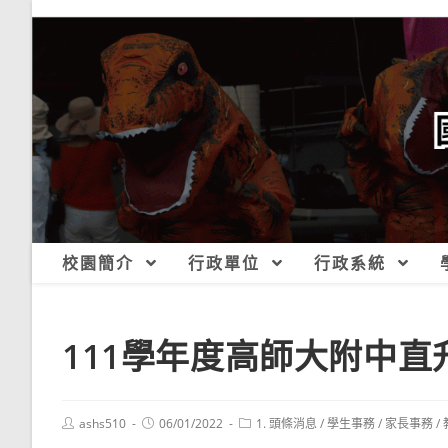
跳
轉
至
主
要
內
容
校園簡介
行政單位
行政系統
111學年度高師大附中直升報
Post
Post
Post
ashs510
06/01/2022
1. 頭條消息
/
學生事務
/
家長事務
/
author:
published:
category: