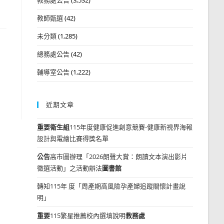
教師甄選
(42)
未分類
(1,285)
總務處公告
(42)
輔導室公告
(1,222)
近期文章
重要
衛生組
115年度健康促進創意競賽-健康新視界海報
設計與電繪比賽得獎名單
公告
高市圖辦理「2026朗聲大賞：朗讀文本演出影片
徵選活動」之活動辦法
圖書館
轉知115年 度「周產期高風險孕產婦追蹤關懷計畫說
明」
重要
115繁星推薦校內選填說明
教務處