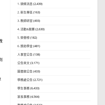
1. 頭條消息
(2,439)
2. 新生專區
(163)
3. 教師研習
(493)
4. 活動&競賽
(2,630)
5. 榮譽榜
(182)
教
6. 獎助學金
(481)
人事室公告
(138)
到
公告來文
(3,171)
圖書館公告
(433)
及
學務處公告
(2,721)
學生事務
(6,433)
家長事務
(4,564)
教務處公告
(3,532)