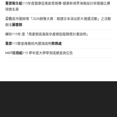
重要
衛生組
115年度健康促進創意競賽-健康新視界海報設計與電繪比賽
得獎名單
公告
高市圖辦理「2026朗聲大賞：朗讀文本演出影片徵選活動」之活動
辦法
圖書館
轉知115年 度「周產期高風險孕產婦追蹤關懷計畫說明」
重要
115繁星推薦校內選填說明
教務處
HOT
註冊組
115 學年度大學學測成績查詢公告