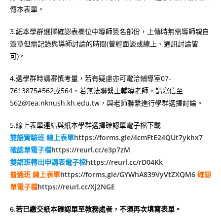
傳本表單。
3.紙本學群選擇確認表欄位中導師簽名部份，上傳時無需導師親自
簽章但需記錄與導師討論的時間(曾經面談或線上、通訊討論皆
可)。
4.選學群時請審慎考量，若有疑慮亦可電洽輔導室07-
7613875#562或564，若無法聯繫上輔導老師，請寫信至
562@tea.nknush.kh.edu.tw，與老師聯繫進行學群選擇討論。
5.線上表單連結與紙本學群選擇確認單電子檔下載
雙語實驗班 線上表單
https://forms.gle/4cmFtE24QUt7ykhx7
確認單電子檔
https://reurl.cc/e3p7zM
雙語班轉出申請表電子檔
https://reurl.cc/rD04Kk
普通班 線上表單
https://forms.gle/GYWhA839VyVtZXQM6
確認
單電子檔
https://reurl.cc/Xj2NGE
6.若已繳交紙本確認單至教務處者，不須再次填寫表單。