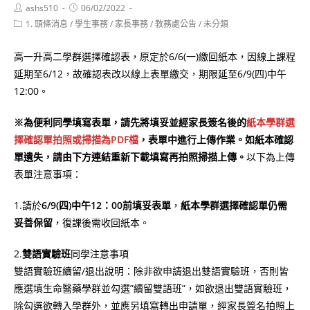
Post
Post
ashs510
06/02/2022
author:
published:
Post
1. 頭條消息
/
學生事務
/
家長事務
/
教務處公告
/
未分類
category:
高一升高二學群選擇確認表，原定於6/6(一)繳回紙本，因線上課程
延期至6/12，故確認表改以線上表單繳交，期限延至6/9(四)中午
12:00。
※為便利同學填寫表單，請先將填妥並經家長簽名後的
紙本學群選
擇確認單拍照或掃描為PDF檔
，表單中進行上傳作業。如紙本確認
單遺失，請由下方連結重新下載填寫再拍照掃描上傳。
以下為上傳
表單注意事項：
1.請於
6/9(四)中午12：00前填妥表單
，
紙本學群選擇確認單仍需
妥善保留
，復課後需收回紙本。
2.
雙語實驗班
同學注意事項
雙語實驗班續留/退出說明：除非欲申請退出雙語實驗班，否則皆
應選填生命醫藥學群並勾選”續留雙語班”，如欲退出雙語實驗班，
除勾選欲轉入學群外，並應另填寫轉出申請單，經家長簽名拍照上