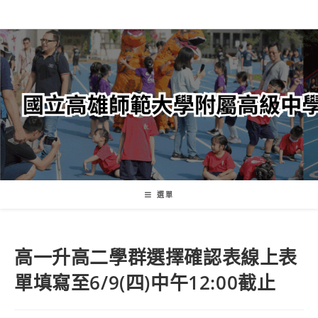
跳
轉
至
主
要
內
容
選單
高一升高二學群選擇確認表線上表
單填寫至6/9(四)中午12:00截止