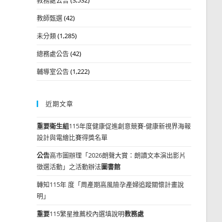
教師甄選
(42)
未分類
(1,285)
總務處公告
(42)
輔導室公告
(1,222)
近期文章
重要
衛生組
115年度健康促進創意競賽-健康新視界海報
設計與電繪比賽得獎名單
公告
高市圖辦理「2026朗聲大賞：朗讀文本演出影片
徵選活動」之活動辦法
圖書館
轉知115年 度「周產期高風險孕產婦追蹤關懷計畫說
明」
重要
115繁星推薦校內選填說明
教務處