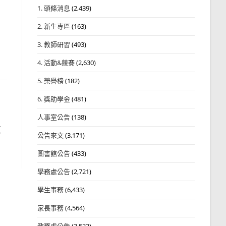
1. 頭條消息
(2,439)
2. 新生專區
(163)
3. 教師研習
(493)
4. 活動&競賽
(2,630)
5. 榮譽榜
(182)
6. 獎助學金
(481)
人事室公告
(138)
偵
公告來文
(3,171)
圖書館公告
(433)
學務處公告
(2,721)
學生事務
(6,433)
家長事務
(4,564)
教務處公告
(3,532)