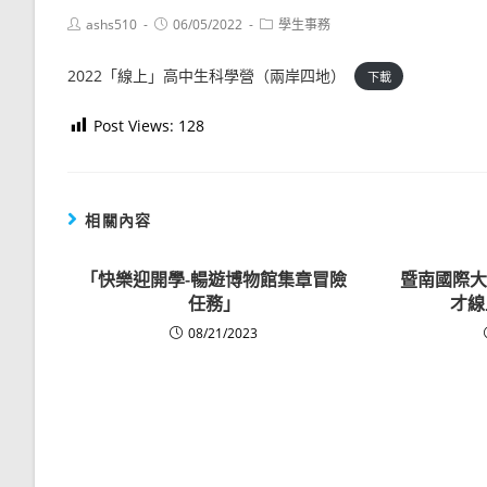
Post
Post
Post
ashs510
06/05/2022
學生事務
author:
published:
category:
2022「線上」高中生科學營（兩岸四地）
下載
Post Views:
128
相關內容
「快樂迎開學-暢遊博物館集章冒險
暨南國際大
任務」
才線
08/21/2023