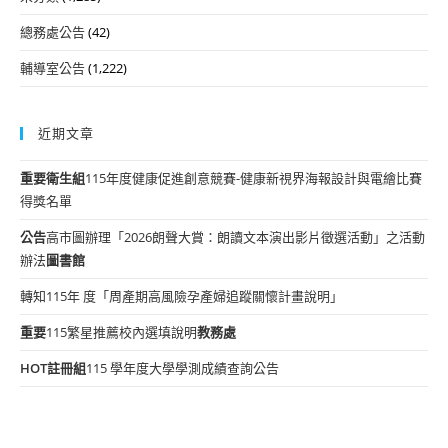
總務處公告
(42)
輔導室公告
(1,222)
近期文章
重要
衛生組
115年度健康促進創意競賽-健康新視界海報設計與電繪比賽
得獎名單
公告
高市圖辦理「2026朗聲大賞：朗讀文本演出影片徵選活動」之活動
辦法
圖書館
轉知115年 度「周產期高風險孕產婦追蹤關懷計畫說明」
重要
115繁星推薦校內選填說明
教務處
HOT
註冊組
115 學年度大學學測成績查詢公告