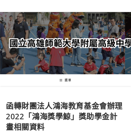
跳
轉
至
主
要
內
容
選單
函轉財團法人鴻海教育基金會辦理
2022「鴻海獎學鯨」獎助學金計
畫相關資料