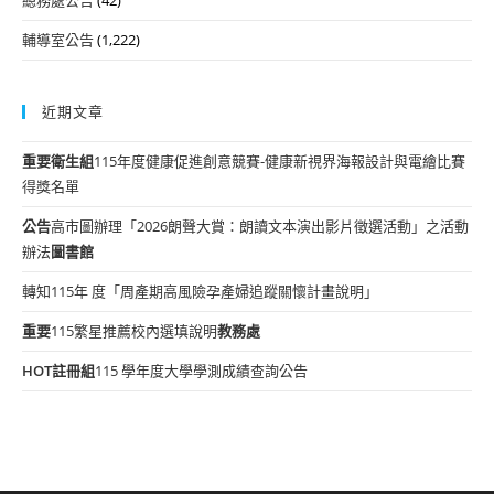
輔導室公告
(1,222)
近期文章
重要
衛生組
115年度健康促進創意競賽-健康新視界海報設計與電繪比賽
得獎名單
公告
高市圖辦理「2026朗聲大賞：朗讀文本演出影片徵選活動」之活動
辦法
圖書館
轉知115年 度「周產期高風險孕產婦追蹤關懷計畫說明」
重要
115繁星推薦校內選填說明
教務處
HOT
註冊組
115 學年度大學學測成績查詢公告