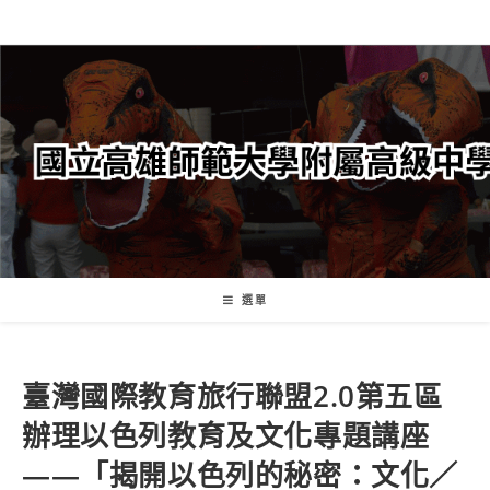
跳
轉
至
主
要
內
容
選單
臺灣國際教育旅行聯盟2.0第五區
辦理以色列教育及文化專題講座
——「揭開以色列的秘密：文化／