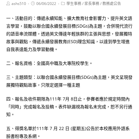
Post
Post
Post
ashs510
06/06/2022
學生事務
/
家長事務
/
教務處公告
author:
published:
category:
一、活動目的：傳遞永續知能、擴大教育社會影響力、提升英文語
言學習，鼓勵以聯合國永續發展目標(SDGs)為主題，合併現代流行
的語音串流媒體，透過英文傳達年輕族群的主張與思想，發展獨特
故事與觀點，傳遞永續發展教育(ESD)理念知識，以達到學生增進
自我表達能力及學習動機。
二、報名資格：全國高中職及大專院校學生。
三、主題類型：以聯合國永續發展目標(SDGs)為主題，英文呈現發
展獨特觀點故事，只限定選擇一種主題
四、報名及收件期限為111年 7月 8日止，參賽者應於規定時間內
「同時」完成報名及投稿。表件缺漏視為報名未完成，恕不另行通
知。
五、得獎名單於111年 7 月 22 日 (星期五)公告於本校應用外語系
臉書粉專及系網。