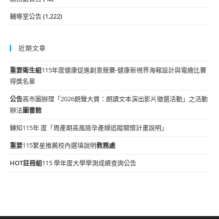
輔導室公告
(1,222)
近期文章
重要
衛生組
115年度健康促進創意競賽-健康新視界海報設計與電繪比賽
得獎名單
公告
高市圖辦理「2026朗聲大賞：朗讀文本演出影片徵選活動」之活動
辦法
圖書館
轉知115年 度「周產期高風險孕產婦追蹤關懷計畫說明」
重要
115繁星推薦校內選填說明
教務處
HOT
註冊組
115 學年度大學學測成績查詢公告