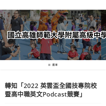
跳
轉
至
主
要
內
容
選單
轉知「2022 英雲盃全國技專院校
暨高中職英文Podcast競賽」