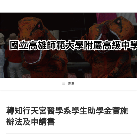
跳
轉
至
主
要
內
容
選單
轉知行天宮醫學系學生助學金實施
辦法及申請書