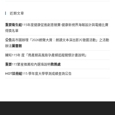
近期文章
重要
衛生組
115年度健康促進創意競賽-健康新視界海報設計與電繪比賽
得獎名單
公告
高市圖辦理「2026朗聲大賞：朗讀文本演出影片徵選活動」之活動
辦法
圖書館
轉知115年 度「周產期高風險孕產婦追蹤關懷計畫說明」
重要
115繁星推薦校內選填說明
教務處
HOT
註冊組
115 學年度大學學測成績查詢公告