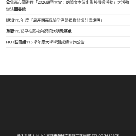
公告
高市圖辦理「2026朗聲大賞：朗讀文本演出影片徵選活動」之活動
辦法
圖書館
轉知115年 度「周產期高風險孕產婦追蹤關懷計畫說明」
重要
115繁星推薦校內選填說明
教務處
HOT
註冊組
115 學年度大學學測成績查詢公告
登入系統
| 地址：高雄市苓雅區凱旋二路89號 TEL:07-7613875