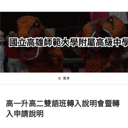
跳
轉
至
主
要
內
容
選單
高一升高二雙語班轉入說明會暨轉
入申請說明