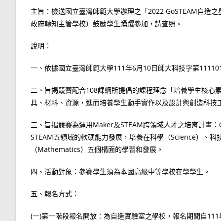
主旨：檢送國立臺灣師範大學辦理之「2022 GoSTEAM自
政府轉知主管學校）鼓勵學生踴躍參加，請查照。
說明：
一、依據國立臺灣師範大學111年6月10日師大科技字第11110
二、旨揭競賽配合108課綱所提倡的課程理念「培養學生核心
具、材料、資源，進而培養學生動手實作以及設計與創造科技
三、旨揭競賽為運用Maker及STEAM跨領域人才之培育計畫：G
STEAM五領域的軟硬能力發展，培養在科學（Science）、科技（T
（Mathematics）五個構面的學習和發展。
四、活動對象：參賽學生須為本國高級中等學校在學學生。
五、報名方式：
(一)第一階段報名開放：為自造實驗室之學校，報名期間自111年9