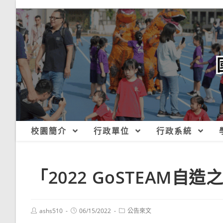
跳
轉
至
主
要
內
容
校園簡介
行政單位
行政系統
「2022 GoSTEAM自
Post
Post
Post
ashs510
06/15/2022
公告來文
author:
published:
category: