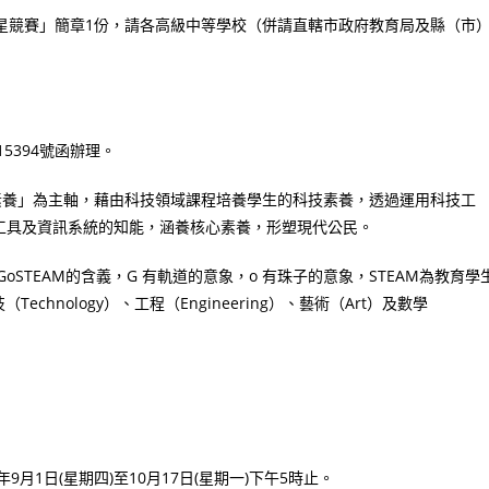
造之星競賽」簡章1份，請各高級中等學校（併請直轄市政府教育局及縣（市
15394號函辦理。
素養」為主軸，藉由科技領域課程培養學生的科技素養，透過運用科技工
工具及資訊系統的知能，涵養核心素養，形塑現代公民。
oSTEAM的含義，G 有軌道的意象，o 有珠子的意象，STEAM為教育學
echnology）、工程（Engineering）、藝術（Art）及數學
月1日(星期四)至10月17日(星期一)下午5時止。