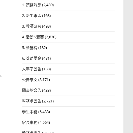
1. 頭條消息
(2,439)
）
2. 新生專區
(163)
3. 教師研習
(493)
4. 活動&競賽
(2,630)
5. 榮譽榜
(182)
6. 獎助學金
(481)
人事室公告
(138)
生
公告來文
(3,171)
圖書館公告
(433)
學務處公告
(2,721)
學生事務
(6,433)
家長事務
(4,564)
教務處公告
(3,532)