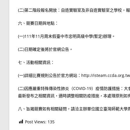
(二)第二階段報名開放：自造實驗室及非自造實驗室之學校，報名期間
六、競賽日期與地點：
(一)111年11月周末假臺中市忠明高級中學(暫定)辦理。
(二)日期確定後將於官網公告。
七、活動相關資訊：
(一)詳細比賽規則公告於官方網站：http://isteam.ccda.org.tw/
(二)因應嚴重特殊傳染性肺炎（COVID-19）疫情防護措
最新發布之相關資訊，適時調整相關防疫措施，本處理原則如
八、旨揭競賽如有相關疑問，請洽主辦單位國立臺灣師範大學周政華
Post Views:
135