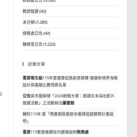
教師甄選
(42)
未分類
(1,285)
總務處公告
(42)
輔導室公告
(1,222)
近期文章
重要
衛生組
115年度健康促進創意競賽-健康新視界海報
設計與電繪比賽得獎名單
心
公告
高市圖辦理「2026朗聲大賞：朗讀文本演出影片
徵選活動」之活動辦法
圖書館
轉知115年 度「周產期高風險孕產婦追蹤關懷計畫說
明」
重要
115繁星推薦校內選填說明
教務處