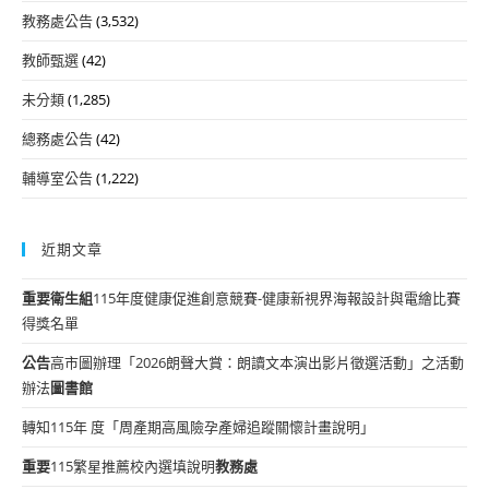
教務處公告
(3,532)
教師甄選
(42)
未分類
(1,285)
總務處公告
(42)
輔導室公告
(1,222)
近期文章
重要
衛生組
115年度健康促進創意競賽-健康新視界海報設計與電繪比賽
得獎名單
公告
高市圖辦理「2026朗聲大賞：朗讀文本演出影片徵選活動」之活動
辦法
圖書館
轉知115年 度「周產期高風險孕產婦追蹤關懷計畫說明」
重要
115繁星推薦校內選填說明
教務處