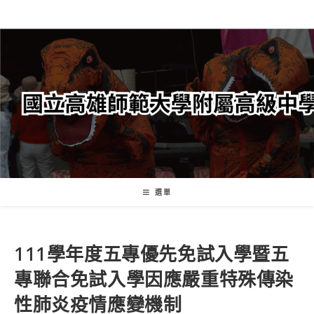
跳
轉
至
主
要
內
容
選單
111學年度五專優先免試入學暨五
專聯合免試入學因應嚴重特殊傳染
性肺炎疫情應變機制