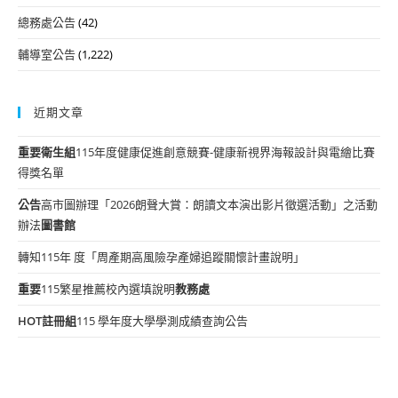
總務處公告
(42)
輔導室公告
(1,222)
近期文章
重要
衛生組
115年度健康促進創意競賽-健康新視界海報設計與電繪比賽
得獎名單
公告
高市圖辦理「2026朗聲大賞：朗讀文本演出影片徵選活動」之活動
辦法
圖書館
轉知115年 度「周產期高風險孕產婦追蹤關懷計畫說明」
重要
115繁星推薦校內選填說明
教務處
HOT
註冊組
115 學年度大學學測成績查詢公告