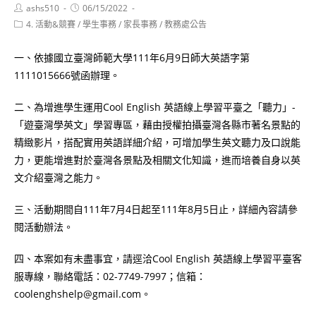
Post
Post
ashs510
06/15/2022
author:
published:
Post
4. 活動&競賽
/
學生事務
/
家長事務
/
教務處公告
category:
一、依據國立臺灣師範大學111年6月9日師大英語字第
1111015666號函辦理。
二、為增進學生運用Cool English 英語線上學習平臺之「聽力」-
「遊臺灣學英文」學習專區，藉由授權拍攝臺灣各縣市著名景點的
精緻影片，搭配實用英語詳細介紹，可增加學生英文聽力及口說能
力，更能增進對於臺灣各景點及相關文化知識，進而培養自身以英
文介紹臺灣之能力。
三、活動期間自111年7月4日起至111年8月5日止，詳細內容請參
閱活動辦法。
四、本案如有未盡事宜，請逕洽Cool English 英語線上學習平臺客
服專線，聯絡電話：02-7749-7997；信箱：
coolenghshelp@gmail.com。