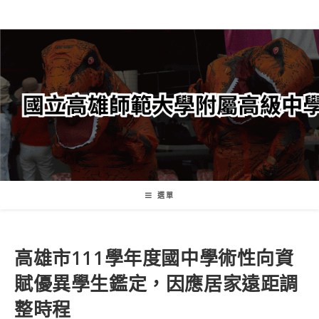
跳
轉
至
主
要
內
容
選單
高雄市111學年度國中學術性向資
賦優異學生鑑定，因應居家遠距調
整時程