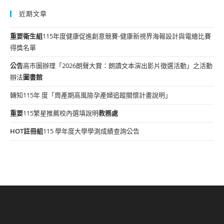
近期文章
重要
衛生組
115年度健康促進創意競賽-健康新視界海報設計與電繪比賽
得獎名單
公告
高市圖辦理「2026朗聲大賞：朗讀文本演出影片徵選活動」之活動
辦法
圖書館
轉知115年 度「周產期高風險孕產婦追蹤關懷計畫說明」
重要
115繁星推薦校內選填說明
教務處
HOT
註冊組
115 學年度大學學測成績查詢公告