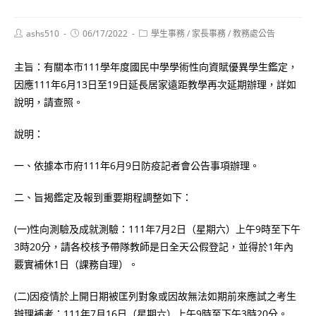
Post
Post
Post
ashs510
06/17/2022
學生事務
/
家長事務
/
教務處公告
author:
published:
category:
主旨：有關本市111學年度國民中學學術性向資賦優異學生鑑定，
因應111年6月13日至19日延長居家遠距教學再次延期辦理，詳如
說明，請查照。
說明：
一、依據本市府111年6月9日防疫記者會公告事項辦理。
二、旨揭鑑定及報到重要期程調整如下：
(一)性向測驗及成就測驗：111年7月2日（星期六）上午9時至下午
3時20分，請各校核予帶隊教師是日全天公假登記，並得於1年內
覈實補休1日（課務自理）。
(二)因疫情於上開日期被匡列對象或因故無法如期前來應試之考生
辦理補考：111年7月16日（星期六）上午9時至下午3時20分。