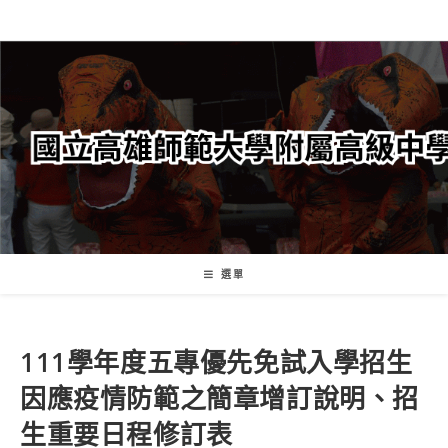
跳
轉
至
主
要
內
容
選單
111學年度五專優先免試入學招生
因應疫情防範之簡章增訂說明、招
生重要日程修訂表