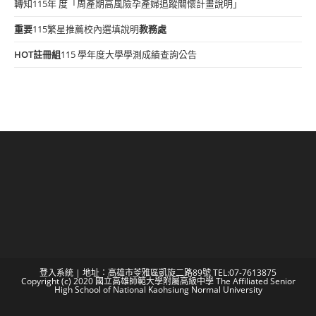
轉知115年 度「周產期高風險孕產婦追蹤關懷計畫說明」
重要
115繁星推薦校內選填說明
教務處
HOT
註冊組
115 學年度大學學測成績查詢公告
登入系統
| 地址：高雄市苓雅區凱旋二路89號 TEL:07-7613875
Copyright (c) 2020 國立高雄師範大學附屬高級中學 The Affiliated Senior
High School of National Kaohsiung Normal University