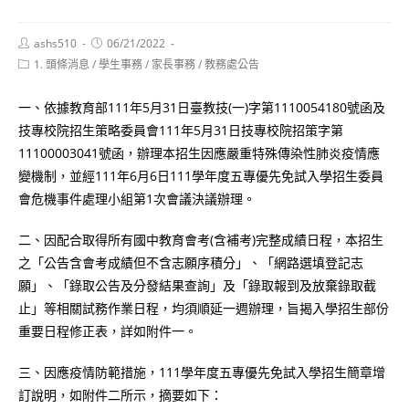
Post
Post
ashs510
06/21/2022
author:
published:
Post
1. 頭條消息
/
學生事務
/
家長事務
/
教務處公告
category:
一、依據教育部111年5月31日臺教技(一)字第1110054180號函及
技專校院招生策略委員會111年5月31日技專校院招策字第
11100003041號函，辦理本招生因應嚴重特殊傳染性肺炎疫情應
變機制，並經111年6月6日111學年度五專優先免試入學招生委員
會危機事件處理小組第1次會議決議辦理。
二、因配合取得所有國中教育會考(含補考)完整成績日程，本招生
之「公告含會考成績但不含志願序積分」、「網路選填登記志
願」、「錄取公告及分發結果查詢」及「錄取報到及放棄錄取截
止」等相關試務作業日程，均須順延一週辦理，旨揭入學招生部份
重要日程修正表，詳如附件一。
三、因應疫情防範措施，111學年度五專優先免試入學招生簡章增
訂說明，如附件二所示，摘要如下：