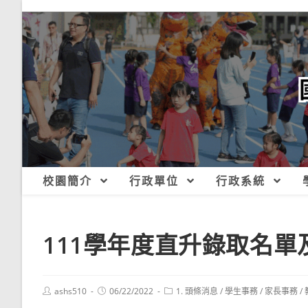
跳
轉
至
主
要
內
容
校園簡介
行政單位
行政系統
111學年度直升錄取名單
Post
Post
Post
ashs510
06/22/2022
1. 頭條消息
/
學生事務
/
家長事務
/
author:
published:
category: