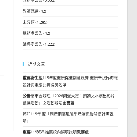
教師甄選
(42)
未分類
(1,285)
總務處公告
(42)
輔導室公告
(1,222)
近期文章
重要
衛生組
115年度健康促進創意競賽-健康新視界海報
設計與電繪比賽得獎名單
公告
高市圖辦理「2026朗聲大賞：朗讀文本演出影片
徵選活動」之活動辦法
圖書館
國
轉知115年 度「周產期高風險孕產婦追蹤關懷計畫說
」
明」
重要
115繁星推薦校內選填說明
教務處