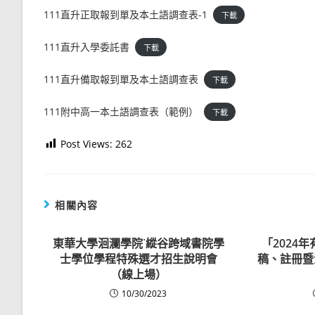
111直升正取報到單及本土語調查表-1
下載
111直升入學委託書
下載
111直升備取報到單及本土語調查表
下載
111附中高一本土語調查表（範例）
下載
Post Views:
262
相關內容
東華大學洄瀾學院˙縱谷跨域書院學
「2024
士學位學程特殊選才招生說明會
稿、註冊暨
（線上場）
10/30/2023