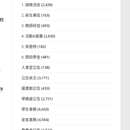
1. 頭條消息
(2,439)
2. 新生專區
(163)
校
3. 教師研習
(493)
4. 活動&競賽
(2,630)
5. 榮譽榜
(182)
6. 獎助學金
(481)
人事室公告
(138)
及
公告來文
(3,171)
圖書館公告
(433)
不予
學務處公告
(2,721)
學生事務
(6,433)
家長事務
(4,564)
教務處公告
(3,532)