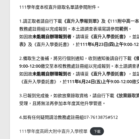
111學年度本校直升錄取名單請參閱附件。
1.請正取者請自行下載
《直升入學報到單》及《111附中高一
教務處註冊組以完成報到。本土語調查表填寫請參閱
範例
。
如因故
未能親自辦理報到者
，請填妥
《直升入學委託書》
，並
表》
及《直升入學委託書》，於
111年6月23日(四)上午9:00-12
2.備取生之後補，將另行個別通知，收到通知後請自行下載
《
9:00-12:00
繳交至本校教務處註冊組以完成報到。本土語調查
如因故
未能親自辦理報到
者，請填妥
《直升入學委託書》
，並
《直升入學委託書》，於
111年6月24日(五)上午9:00-12:00
繳
3.已報到完成後，如欲放棄錄取資格，請自行下載
《放棄錄取
受理，且將無法再參加本年度其他升學管道。
4.如有任何疑問請洽教務處註冊組07-7613875#512
111學年度高師大附中直升入學榜單
下載