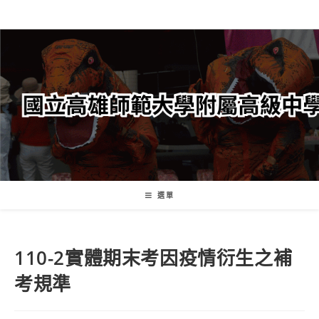
跳
轉
至
主
要
內
容
選單
110-2實體期末考因疫情衍生之補
考規準