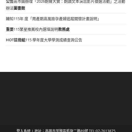
公告
高市圖辦理「2026朗聲大賞：朗讀文本演出影片徵選活動」之活動
辦法
圖書館
轉知115年 度「周產期高風險孕產婦追蹤關懷計畫說明」
重要
115繁星推薦校內選填說明
教務處
HOT
註冊組
115 學年度大學學測成績查詢公告
登入系統
| 地址：高雄市苓雅區凱旋二路89號 TEL:07-7613875