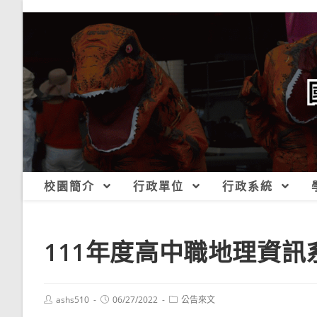
跳
轉
至
主
要
內
容
校園簡介
行政單位
行政系統
111年度高中職地理資
Post
Post
Post
ashs510
06/27/2022
公告來文
author:
published:
category: