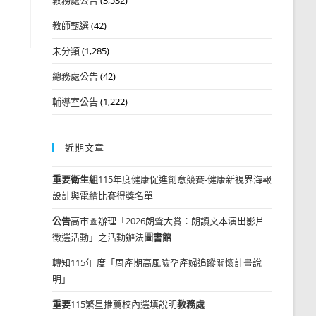
教師甄選
(42)
未分類
(1,285)
總務處公告
(42)
輔導室公告
(1,222)
近期文章
重要
衛生組
115年度健康促進創意競賽-健康新視界海報
設計與電繪比賽得獎名單
公告
高市圖辦理「2026朗聲大賞：朗讀文本演出影片
徵選活動」之活動辦法
圖書館
轉知115年 度「周產期高風險孕產婦追蹤關懷計畫說
明」
重要
115繁星推薦校內選填說明
教務處