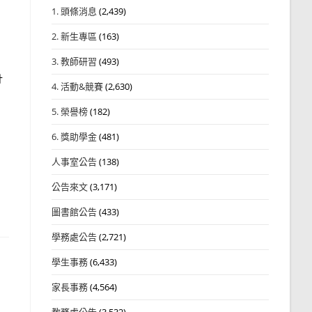
1. 頭條消息
(2,439)
2. 新生專區
(163)
3. 教師研習
(493)
計
4. 活動&競賽
(2,630)
5. 榮譽榜
(182)
6. 獎助學金
(481)
人事室公告
(138)
公告來文
(3,171)
圖書館公告
(433)
學務處公告
(2,721)
學生事務
(6,433)
家長事務
(4,564)
教務處公告
(3,532)