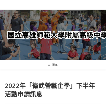
跳
轉
至
主
要
內
容
選單
2022年「衛武營藝企學」下半年
活動申請訊息