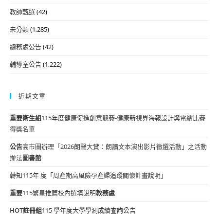
教師甄選
(42)
未分類
(1,285)
總務處公告
(42)
輔導室公告
(1,222)
近期文章
重要
衛生組
115年度健康促進創意競賽-健康新視界海報設計與電繪比賽
得獎名單
公告
高市圖辦理「2026朗聲大賞：朗讀文本演出影片徵選活動」之活動
辦法
圖書館
轉知115年 度「周產期高風險孕產婦追蹤關懷計畫說明」
重要
115繁星推薦校內選填說明
教務處
HOT
註冊組
115 學年度大學學測成績查詢公告