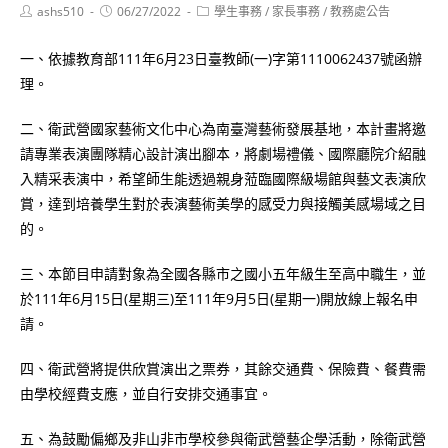
Post
Post
Post
ashs510
06/27/2022
學生事務
/
家長事務
/
教務處公告
author:
published:
category:
一、依據教育部111年6月23日臺教師(一)字第1110062437號函辦
理。
二、衛武營國家藝術文化中心為南臺灣藝術發展基地，本計畫將邀
請專業表演團隊精心設計演出腳本，將劇場禮儀、國際廳院介紹融
入精采表演中，希望師生能透過親身蒞臨國際級場館與藝文表演欣
賞，達到培養學生對於表演藝術美學的感受力與接觸美感場域之目
的。
三、本節目申請對象為全國各縣市之國小五年級生至高中職生，並
於111年6月15日(星期三)至111年9月5日(星期一)開放線上報名申
請。
四、衛武營將提供欣賞演出之票券，其餘交通費、保險費、餐費需
由學校經費支應，並自行安排交通事宜。
五、為鼓勵偏鄉及非山非市學校參與衛武營藝企學活動，除衛武營