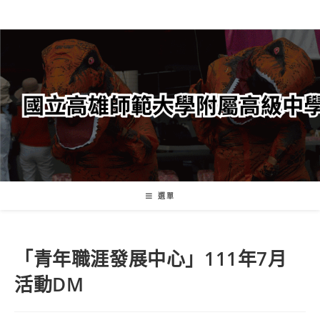
跳
轉
至
主
要
內
容
選單
「青年職涯發展中心」111年7月
活動DM