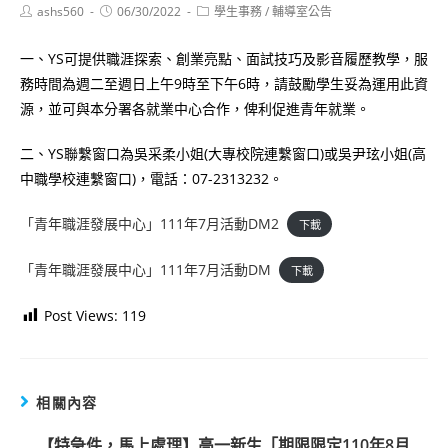
Post
Post
Post
ashs560
06/30/2022
學生事務
/
輔導室公告
author:
published:
category:
一、YS可提供職涯探索、創業亮點、面試技巧及影音履歷教學，服
務時間為週二至週日上午9時至下午6時，請鼓勵學生妥為運用此資
源，並可與本分署各就業中心合作，俾利促進青年就業。
二、YS聯繫窗口為吳采柔小姐(大專校院連繫窗口)或吳尹玹小姐(高
中職學校連繫窗口)，電話：07-2313232。
「青年職涯發展中心」111年7月活動DM2
下載
「青年職涯發展中心」111年7月活動DM
下載
Post Views:
119
相關內容
【特急件，馬上處理】高一新生「期限限定110年8月