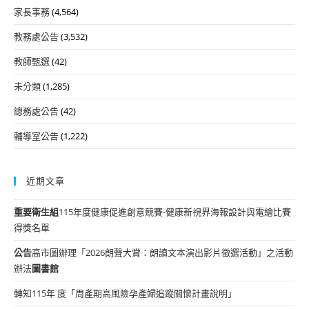
家長事務
(4,564)
教務處公告
(3,532)
教師甄選
(42)
未分類
(1,285)
總務處公告
(42)
輔導室公告
(1,222)
近期文章
重要
衛生組
115年度健康促進創意競賽-健康新視界海報設計與電繪比賽
得獎名單
公告
高市圖辦理「2026朗聲大賞：朗讀文本演出影片徵選活動」之活動
辦法
圖書館
轉知115年 度「周產期高風險孕產婦追蹤關懷計畫說明」