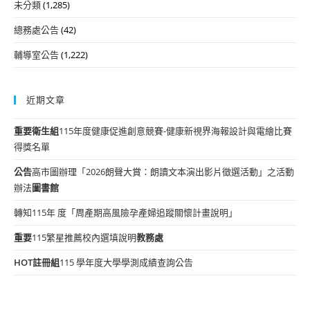
未分類
(1,285)
總務處公告
(42)
輔導室公告
(1,222)
近期文章
重要
衛生組
115年度健康促進創意競賽-健康新視界海報設計與電繪比賽
得獎名單
公告
高市圖辦理「2026朗聲大賞：朗讀文本演出影片徵選活動」之活動
辦法
圖書館
轉知115年 度「周產期高風險孕產婦追蹤關懷計畫說明」
重要
115繁星推薦校內選填說明
教務處
HOT
註冊組
115 學年度大學學測成績查詢公告