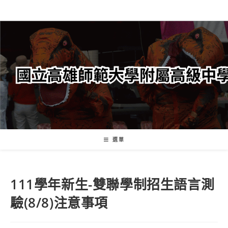
跳
轉
至
主
要
內
容
選單
111學年新生-雙聯學制招生語言測
驗(8/8)注意事項