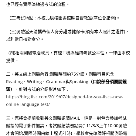
也已經有實際演練過考試的流程。
(二)考試地點 : 本校北辰樓圖書館晚自習教室(座位會錯開)。
(三)測驗當天請攜帶個人身分證或健保卡(須有本人照片之證件)，
以利當日核對身分。
(四)相關測驗電腦載具，有線耳機為維持考試公平性，一律由本校
提供。
二、英文線上測驗內容:測驗時間約75分鐘。測驗科目包含
Reading、Writing、Grammar與Speaking
（口說部分須要開鏡
頭）
，針對考試的介紹影片如下：
https://blog.ilsc.com/2019/07/designed-for-you-ilscs-new-
online-language-test/
三、您將會提前收到英文測驗邀請MAIL，這是一封包含參加考試
鏈接的電子郵件邀請，考試鏈結請勿點開(111/8/8上午10:00測驗
才會開始,實際時間由線上程式計時)，學校會先準備好相關測驗電