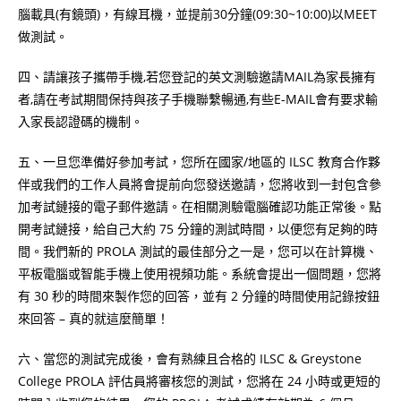
腦載具(有鏡頭)，有線耳機，並提前30分鐘(09:30~10:00)以MEET
做測試。
四、請讓孩子攜帶手機,若您登記的英文測驗邀請MAIL為家長擁有
者,請在考試期間保持與孩子手機聯繫暢通,有些E-MAIL會有要求輸
入家長認證碼的機制。
五、一旦您準備好參加考試，您所在國家/地區的 ILSC 教育合作夥
伴或我們的工作人員將會提前向您發送邀請，您將收到一封包含參
加考試鏈接的電子郵件邀請。在相關測驗電腦確認功能正常後。點
開考試鏈接，給自己大約 75 分鐘的測試時間，以便您有足夠的時
間。我們新的 PROLA 測試的最佳部分之一是，您可以在計算機、
平板電腦或智能手機上使用視頻功能。系統會提出一個問題，您將
有 30 秒的時間來製作您的回答，並有 2 分鐘的時間使用記錄按鈕
來回答 – 真的就這麼簡單！
六、當您的測試完成後，會有熟練且合格的 ILSC & Greystone
College PROLA 評估員將審核您的測試，您將在 24 小時或更短的