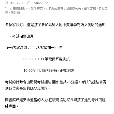
Post
Post
nknush01
07/04/2022
author:
published:
Post
1. 頭條消息
/
2. 新生專區
/
4. 活動&競賽
/
圖書館公告
/
學生事務
/
家長事
category:
務
/
未分類
各位家長好: 這是孩子參加高師大附中雙聯學制語文測驗的通知
一、考試相關訊息:
(一)考試時間 : 111/8/8(星期一)上午
09:30~10:00 筆電與耳機測試
10:00至11:15(75分鐘) 正式測驗
考試的計時會由點開考試鏈結開始.總共75分鐘。考試的鏈結會寄
到各位家長留的EMAIL信箱。
圖書館已經安排適當的人力,在現場協助家長與孩子進到考試的鏈
結畫面。