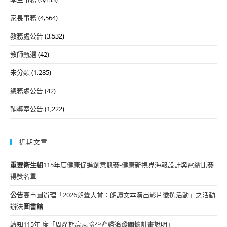
家長事務
(4,564)
教務處公告
(3,532)
教師甄選
(42)
未分類
(1,285)
總務處公告
(42)
輔導室公告
(1,222)
近期文章
重要
衛生組
115年度健康促進創意競賽-健康新視界海報設計與電繪比賽
得獎名單
公告
高市圖辦理「2026朗聲大賞：朗讀文本演出影片徵選活動」之活動
辦法
圖書館
轉知115年 度「周產期高風險孕產婦追蹤關懷計畫說明」