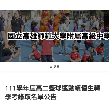
跳
轉
至
主
要
內
容
選單
111學年度高二籃球運動績優生轉
學考錄取名單公告