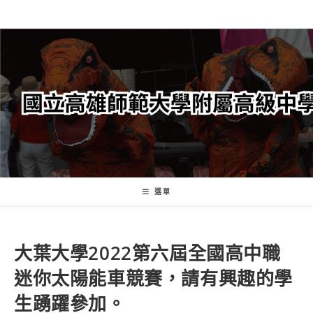
跳
轉
至
主
要
內
容
選單
大葉大學2022第六屆全國高中職
迷你太陽能車競賽，請有興趣的學
生踴躍參加。