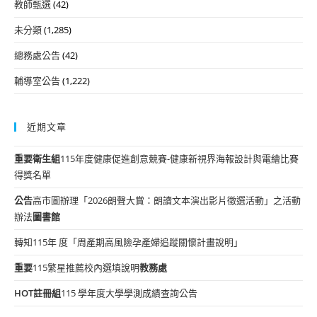
教師甄選
(42)
未分類
(1,285)
總務處公告
(42)
輔導室公告
(1,222)
近期文章
重要
衛生組
115年度健康促進創意競賽-健康新視界海報設計與電繪比賽
得獎名單
公告
高市圖辦理「2026朗聲大賞：朗讀文本演出影片徵選活動」之活動
辦法
圖書館
轉知115年 度「周產期高風險孕產婦追蹤關懷計畫說明」
重要
115繁星推薦校內選填說明
教務處
HOT
註冊組
115 學年度大學學測成績查詢公告