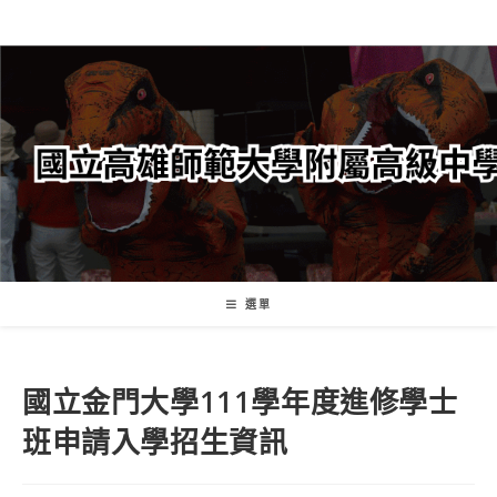
跳
轉
至
主
要
內
容
選單
國立金門大學111學年度進修學士
班申請入學招生資訊