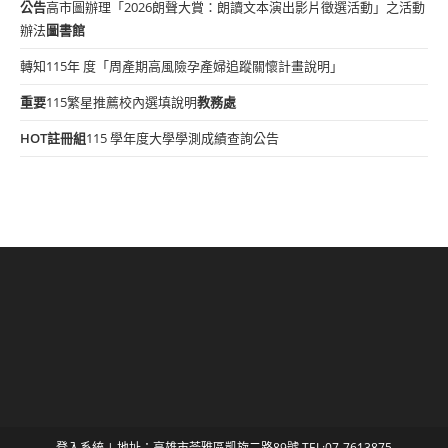
公告
高市圖辦理「2026朗聲大賞：朗讀文本演出影片徵選活動」之活動
辦法
圖書館
轉知115年 度「周產期高風險孕產婦追蹤關懷計畫說明」
重要
115繁星推薦校內選填說明
教務處
HOT
註冊組
115 學年度大學學測成績查詢公告
登入系統
| 地址：高雄市苓雅區凱旋二路89號 TEL:07-7613875