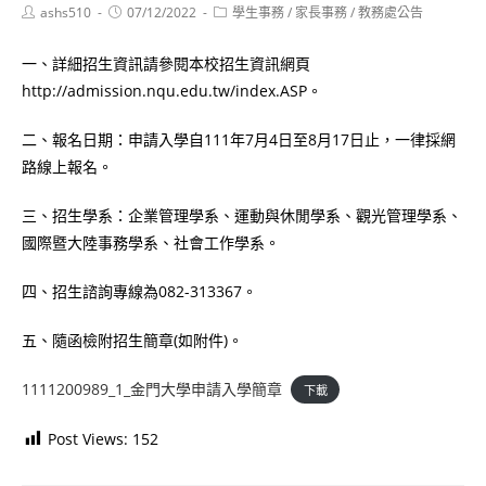
Post
Post
Post
ashs510
07/12/2022
學生事務
/
家長事務
/
教務處公告
author:
published:
category:
一、詳細招生資訊請參閱本校招生資訊網頁
http://admission.nqu.edu.tw/index.ASP。
二、報名日期：申請入學自111年7月4日至8月17日止，一律採網
路線上報名。
三、招生學系：企業管理學系、運動與休閒學系、觀光管理學系、
國際暨大陸事務學系、社會工作學系。
四、招生諮詢專線為082-313367。
五、隨函檢附招生簡章(如附件)。
1111200989_1_金門大學申請入學簡章
下載
Post Views:
152