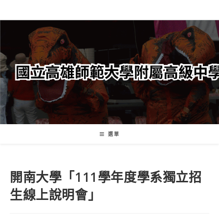
跳
轉
至
主
要
內
容
選單
開南大學「111學年度學系獨立招
生線上說明會」