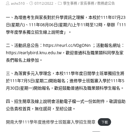
Post
Post
Post
ashs510
07/12/2022
學生事務
/
家長事務
/
教務處公告
author:
published:
category:
一、為增進考生與家長對於升學資訊之理解，本校於111年07月23
日(星期六)、111年08月06日(星期六)上午11時至12時，舉辦「111
學年度學系獨立招生線上說明會」。
二、活動訊息公告：https://reurl.cc/VDgONn ；活動報名網址：
https://earlybird.knu.edu.tw，歡迎普通科及職業類科同學及家
長們報名上線參加。
三、為落實多元入學理念，本校111學年度日間學士班單獨招生將
於111年7月5日(星期二)開始報名；進修學士班甄審入學於111年5
月30日(星期一)開始報名，歡迎鼓勵普通科及職業類科學生報名。
四、招生簡章及線上說明會活動電子檔一式一份如附件，敬請協助
公告貴校首頁，無任感荷，至紉公誼。
開南大學111學年度進修學士班甄審入學招生簡章
下載