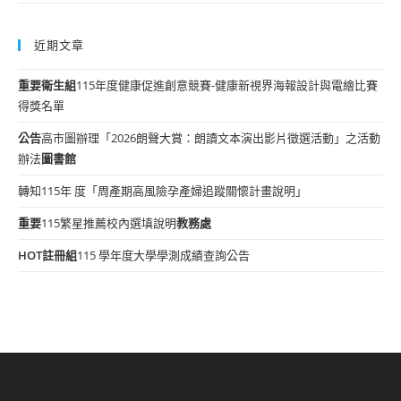
近期文章
重要
衛生組
115年度健康促進創意競賽-健康新視界海報設計與電繪比賽
得獎名單
公告
高市圖辦理「2026朗聲大賞：朗讀文本演出影片徵選活動」之活動
辦法
圖書館
轉知115年 度「周產期高風險孕產婦追蹤關懷計畫說明」
重要
115繁星推薦校內選填說明
教務處
HOT
註冊組
115 學年度大學學測成績查詢公告