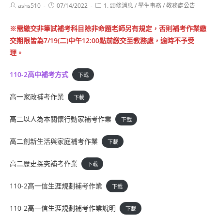
Post
Post
Post
ashs510
07/14/2022
1. 頭條消息
/
學生事務
/
教務處公告
author:
published:
category:
※需繳交非筆試補考科目除非命題老師另有規定，否則補考作業繳
交期限皆為7/19(二)中午12:00點前繳交至教務處，逾時不予受
理。
110-2高中補考方式
下載
高一家政補考作業
下載
高二以人為本關懷行動家補考作業
下載
高二創新生活與家庭補考作業
下載
高二歷史探究補考作業
下載
110-2高一信生涯規劃補考作業
下載
110-2高一信生涯規劃補考作業說明
下載