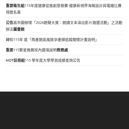
重要
衛生組
115年度健康促進創意競賽-健康新視界海報設計與電繪比賽
得獎名單
公告
高市圖辦理「2026朗聲大賞：朗讀文本演出影片徵選活動」之活動
辦法
圖書館
轉知115年 度「周產期高風險孕產婦追蹤關懷計畫說明」
重要
115繁星推薦校內選填說明
教務處
HOT
註冊組
115 學年度大學學測成績查詢公告