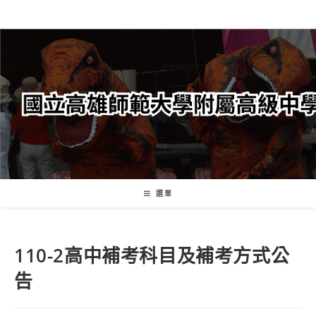
跳
轉
至
主
要
內
容
選單
110-2高中補考科目及補考方式公
告