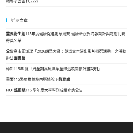
輔導室公告
(1,222)
近期文章
重要
衛生組
115年度健康促進創意競賽-健康新視界海報設計與電繪比賽
得獎名單
公告
高市圖辦理「2026朗聲大賞：朗讀文本演出影片徵選活動」之活動
辦法
圖書館
轉知115年 度「周產期高風險孕產婦追蹤關懷計畫說明」
重要
115繁星推薦校內選填說明
教務處
HOT
註冊組
115 學年度大學學測成績查詢公告