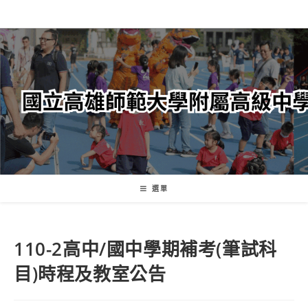
跳
轉
至
主
要
內
容
選單
110-2高中/國中學期補考(筆試科
目)時程及教室公告