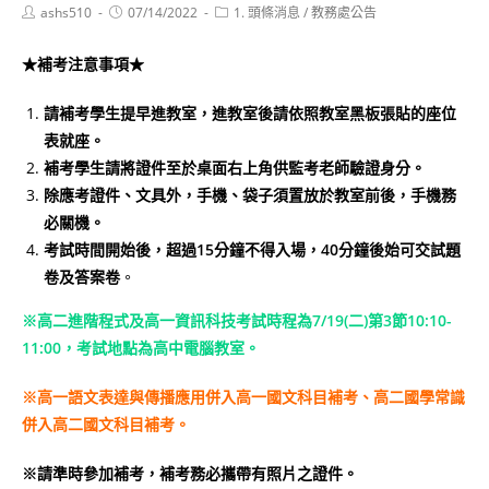
Post
Post
Post
ashs510
07/14/2022
1. 頭條消息
/
教務處公告
author:
published:
category:
★補考注意事項★
請補考學生提早進教室，進教室後請依照教室黑板張貼的座位
表就座。
補考學生請將證件至於桌面右上角供監考老師驗證身分。
除應考證件、文具外，手機、袋子須置放於教室前後，手機務
必關機。
考試時間開始後，超過15分鐘不得入場，40分鐘後始可交試題
卷及答案卷
。
※高二進階程式及高一資訊科技考試時程為7/19(二)第3節10:10-
11:00，考試地點為高中電腦教室。
※高一語文表達與傳播應用併入高一國文科目補考、高二國學常識
併入高二國文科目補考。
※請準時參加補考，補考務必攜帶有照片之證件。