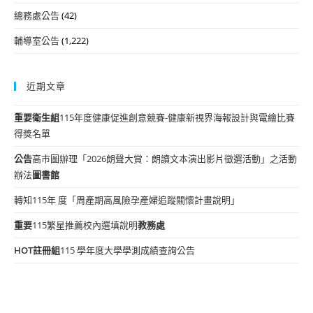
總務處公告
(42)
輔導室公告
(1,222)
近期文章
重要
衛生組
115年度健康促進創意競賽-健康新視界海報設計與電繪比賽
得獎名單
公告
高市圖辦理「2026朗聲大賞：朗讀文本演出影片徵選活動」之活動
辦法
圖書館
轉知115年 度「周產期高風險孕產婦追蹤關懷計畫說明」
重要
115繁星推薦校內選填說明
教務處
HOT
註冊組
115 學年度大學學測成績查詢公告