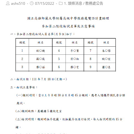
Post
Post
Post
ashs510
07/15/2022
1. 頭條消息
/
教務處公告
author:
published:
category: