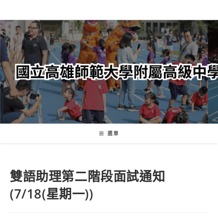
跳
轉
至
主
要
內
容
選單
雙語助理第二階段面試通知
(7/18(星期一))