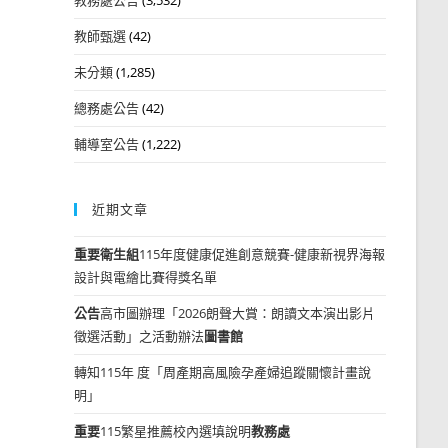
教師甄選
(42)
未分類
(1,285)
總務處公告
(42)
輔導室公告
(1,222)
近期文章
重要
衛生組
115年度健康促進創意競賽-健康新視界海報
設計與電繪比賽得獎名單
公告
高市圖辦理「2026朗聲大賞：朗讀文本演出影片
徵選活動」之活動辦法
圖書館
轉知115年 度「周產期高風險孕產婦追蹤關懷計畫說
明」
重要
115繁星推薦校內選填說明
教務處