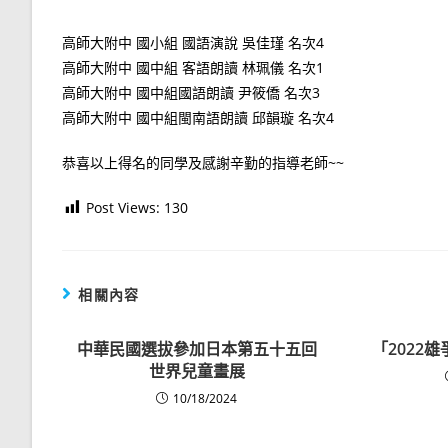
高師大附中 國小組 國語演說 吳佳瑾 名次4
高師大附中 國中組 客語朗讀 林珮儀 名次1
高師大附中 國中組國語朗讀 尹筱僑 名次3
高師大附中 國中組閩南語朗讀 邱韻璇 名次4
恭喜以上得名的同學及感謝辛勤的指導老師~~
Post Views:
130
相關內容
中華民國選拔參加日本第五十五回
「2022
世界兒童畫展
10/18/2024