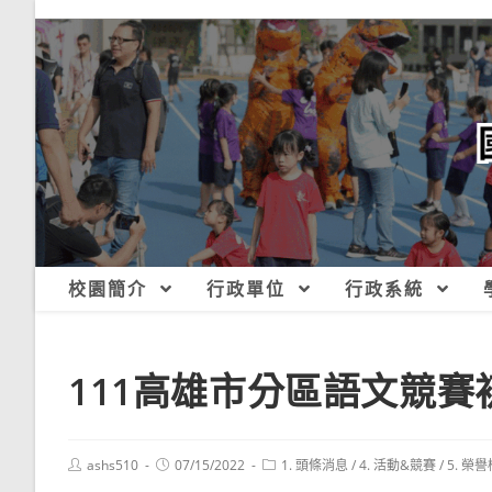
跳
轉
至
主
要
內
容
校園簡介
行政單位
行政系統
111高雄市分區語文競賽
Post
Post
Post
ashs510
07/15/2022
1. 頭條消息
/
4. 活動&競賽
/
5. 榮譽
author:
published:
category: