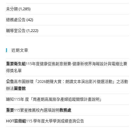
未分類
(1,285)
總務處公告
(42)
輔導室公告
(1,222)
近期文章
重要
衛生組
115年度健康促進創意競賽-健康新視界海報設計與電繪比賽
得獎名單
公告
高市圖辦理「2026朗聲大賞：朗讀文本演出影片徵選活動」之活動
辦法
圖書館
轉知115年 度「周產期高風險孕產婦追蹤關懷計畫說明」
重要
115繁星推薦校內選填說明
教務處
HOT
註冊組
115 學年度大學學測成績查詢公告