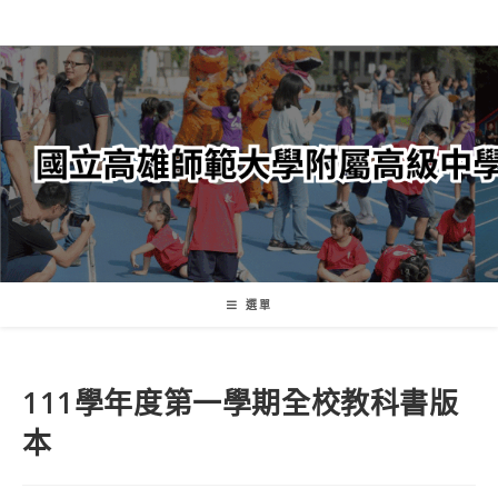
跳
轉
至
主
要
內
容
選單
111學年度第一學期全校教科書版
本