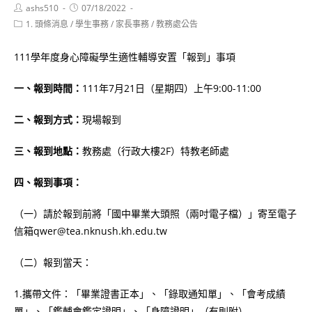
Post
Post
ashs510
07/18/2022
author:
published:
Post
1. 頭條消息
/
學生事務
/
家長事務
/
教務處公告
category:
111學年度身心障礙學生適性輔導安置「報到」事項
一、報到時間：
111年7月21日（星期四）上午9:00-11:00
二、報到方式：
現場報到
三、報到地點：
教務處（行政大樓2F）特教老師處
四、報到事項：
（一）請於報到前將「國中畢業大頭照（兩吋電子檔）」寄至電子
信箱qwer@tea.nknush.kh.edu.tw
（二）報到當天：
1.攜帶文件：「畢業證書正本」、「錄取通知單」、「會考成績
單」、「鑑輔會鑑定證明」、「身障證明」（有則附）