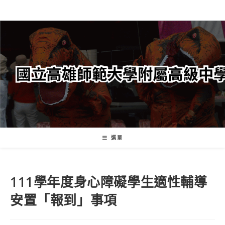
跳
轉
至
主
要
內
容
選單
111學年度身心障礙學生適性輔導
安置「報到」事項