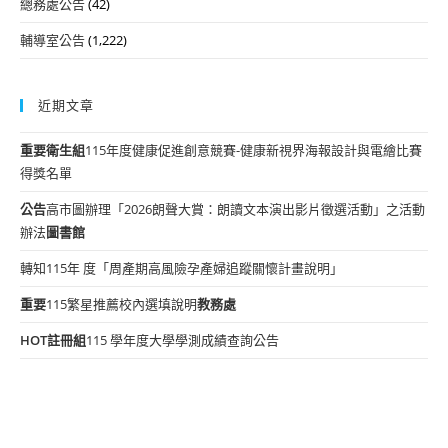
總務處公告
(42)
輔導室公告
(1,222)
近期文章
重要
衛生組
115年度健康促進創意競賽-健康新視界海報設計與電繪比賽
得獎名單
公告
高市圖辦理「2026朗聲大賞：朗讀文本演出影片徵選活動」之活動
辦法
圖書館
轉知115年 度「周產期高風險孕產婦追蹤關懷計畫說明」
重要
115繁星推薦校內選填說明
教務處
HOT
註冊組
115 學年度大學學測成績查詢公告