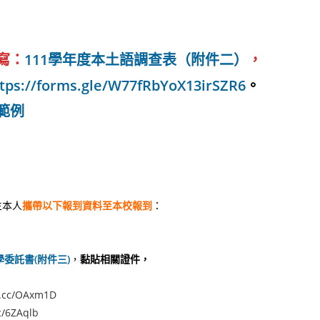
寫：
111學年度本土語調查表（附件二）
，
tps://forms.gle/W77fRbYoX13irSZR6
。
範例
生本人
攜帶以下報到資料至本校報到
：
委託書(附件三)
，
黏貼相關證件，
rl.cc/OAxm1D
cc/6ZAqlb