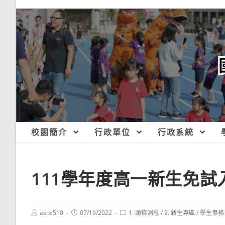
跳
轉
至
主
要
內
容
校園簡介
行政單位
行政系統
111學年度高一新生免
Post
Post
Post
ashs510
07/19/2022
1. 頭條消息
/
2. 新生專區
/
學生事務
author:
published:
category: