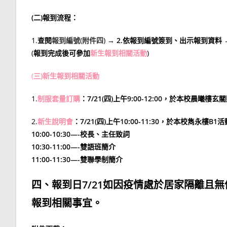
(二)報到流程：
1.
查閱
報到編號(附件四)
→ 2.依報到編號簽到、出示報到資料 →
(
報到完成後可參加
新生報到相關活動
)
(
三)新生報到相關活動
1.
制服套量訂購
：7/21(四)上午9:00-12:00，於本校晨曦樓玄
2.
新生說明會
：7/21(四)上午10:00-11:30，於本校雋永樓B1
10:00-10:30—-校長、主任致詞
10:30-11:00—-雙語班簡介
11:00-11:30—-雙聯學制簡介
四、報到日7/21如因疫情處於居家隔離且無他人
報到相關事宜。