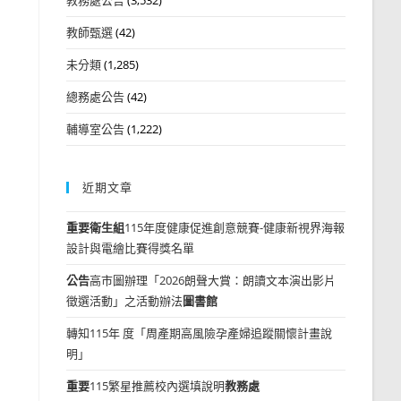
教師甄選
(42)
未分類
(1,285)
總務處公告
(42)
輔導室公告
(1,222)
近期文章
重要
衛生組
115年度健康促進創意競賽-健康新視界海報
設計與電繪比賽得獎名單
公告
高市圖辦理「2026朗聲大賞：朗讀文本演出影片
徵選活動」之活動辦法
圖書館
轉知115年 度「周產期高風險孕產婦追蹤關懷計畫說
明」
重要
115繁星推薦校內選填說明
教務處