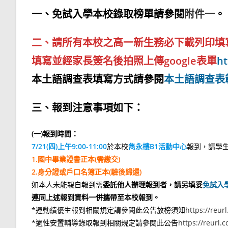
一、免試入學本校錄取榜單請參閱
附件一
。
二、請所有本校之高一新生務必下載列印填
填寫並經家長簽名後拍照上傳google表單
ht
本土語調查表填寫方式請參閱
本土語調查表
三、報到注意事項如下：
(一)報到時間：
7/21(四)上午9:00-11:00
於本校
雋永樓B1活動中心
報到，請學
1.國中畢業證書正本(需繳交)
2.身分證或戶口名簿
正本
(驗後歸還)
如本人未能親自報到需
委託他人辦理報到者，請另填妥
免試入學
連同上述報到資料一併攜帶至本校報到。
*運動績優生報到相關規定請參閱此公告放榜須知
https://reu
*適性安置輔導錄取報到相關規定請參閱此公告
https://reurl.