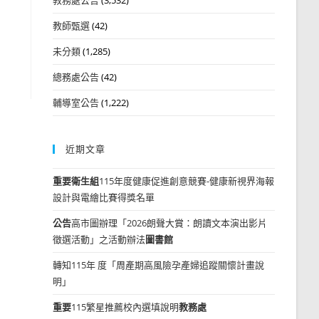
教師甄選
(42)
未分類
(1,285)
總務處公告
(42)
輔導室公告
(1,222)
近期文章
重要
衛生組
115年度健康促進創意競賽-健康新視界海報
設計與電繪比賽得獎名單
公告
高市圖辦理「2026朗聲大賞：朗讀文本演出影片
徵選活動」之活動辦法
圖書館
轉知115年 度「周產期高風險孕產婦追蹤關懷計畫說
明」
重要
115繁星推薦校內選填說明
教務處