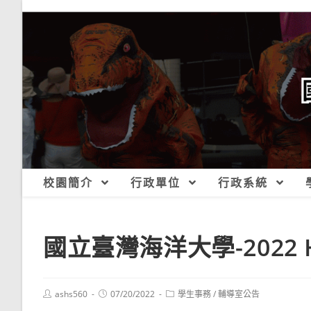
跳
轉
至
主
要
內
容
校園簡介
行政單位
行政系統
國立臺灣海洋大學-2022 
Post
Post
Post
ashs560
07/20/2022
學生事務
/
輔導室公告
author:
published:
category: