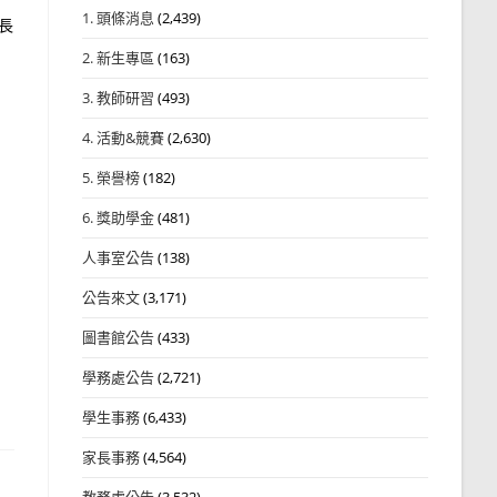
1. 頭條消息
(2,439)
長
2. 新生專區
(163)
3. 教師研習
(493)
4. 活動&競賽
(2,630)
5. 榮譽榜
(182)
6. 獎助學金
(481)
人事室公告
(138)
公告來文
(3,171)
圖書館公告
(433)
學務處公告
(2,721)
學生事務
(6,433)
家長事務
(4,564)
教務處公告
(3,532)