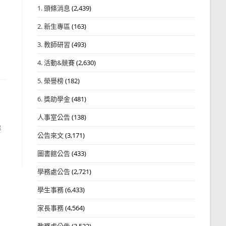
1. 頭條消息
(2,439)
2. 新生專區
(163)
3. 教師研習
(493)
4. 活動&競賽
(2,630)
5. 榮譽榜
(182)
6. 獎助學金
(481)
人事室公告
(138)
賽
公告來文
(3,171)
圖書館公告
(433)
學務處公告
(2,721)
學生事務
(6,433)
家長事務
(4,564)
教務處公告
(3,532)