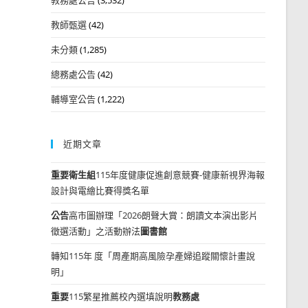
教師甄選
(42)
未分類
(1,285)
總務處公告
(42)
輔導室公告
(1,222)
近期文章
重要
衛生組
115年度健康促進創意競賽-健康新視界海報
設計與電繪比賽得獎名單
公告
高市圖辦理「2026朗聲大賞：朗讀文本演出影片
徵選活動」之活動辦法
圖書館
轉知115年 度「周產期高風險孕產婦追蹤關懷計畫說
明」
重要
115繁星推薦校內選填說明
教務處