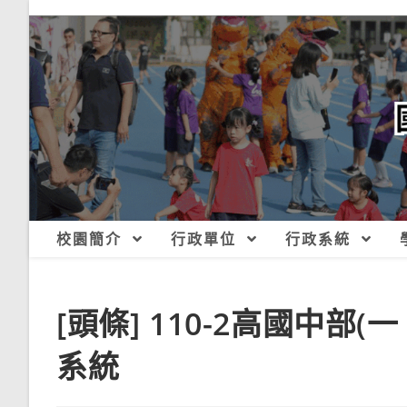
跳
轉
至
主
要
內
容
校園簡介
行政單位
行政系統
[頭條] 110-2高國中
系統