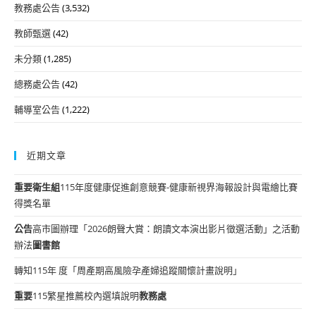
教務處公告
(3,532)
教師甄選
(42)
未分類
(1,285)
總務處公告
(42)
輔導室公告
(1,222)
近期文章
重要
衛生組
115年度健康促進創意競賽-健康新視界海報設計與電繪比賽
得獎名單
公告
高市圖辦理「2026朗聲大賞：朗讀文本演出影片徵選活動」之活動
辦法
圖書館
轉知115年 度「周產期高風險孕產婦追蹤關懷計畫說明」
重要
115繁星推薦校內選填說明
教務處