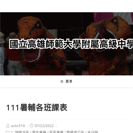
跳
轉
至
主
要
內
容
選單
111暑輔各班課表
Post
Post
ashs510
07/22/2022
author:
published:
Post
1. 頭條消息
/
學生事務
/
家長事務
/
教務處公告
/
未分類