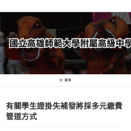
跳
轉
至
主
要
內
容
選單
有關學生證掛失補發將採多元繳費
管道方式