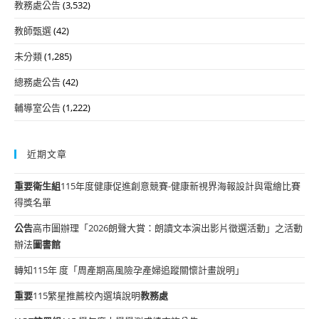
教務處公告
(3,532)
教師甄選
(42)
未分類
(1,285)
總務處公告
(42)
輔導室公告
(1,222)
近期文章
重要
衛生組
115年度健康促進創意競賽-健康新視界海報設計與電繪比賽
得獎名單
公告
高市圖辦理「2026朗聲大賞：朗讀文本演出影片徵選活動」之活動
辦法
圖書館
轉知115年 度「周產期高風險孕產婦追蹤關懷計畫說明」
重要
115繁星推薦校內選填說明
教務處