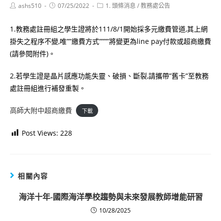
Post
Post
Post
ashs510
07/25/2022
1. 頭條消息
/
教務處公告
author:
published:
category:
1.教務處註冊組之學生證將於111/8/1開始採多元繳費管道,其上網
掛失之程序不變,唯””繳費方式””””將變更為line pay付款或超商繳費
(請參閱附件)。
2.若學生證是晶片感應功能失靈、破損、斷裂,請攜帶”舊卡”至教務
處註冊組進行補發重製。
高師大附中超商繳費
下載
Post Views:
228
相關內容
海洋十年-國際海洋學校趨勢與未來發展教師增能研習
10/28/2025