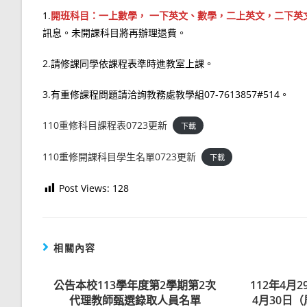
1.
開班科目：一上數學， 一下英文、數學，二上英文，二下英
訊息。未開課科目將再辦理退費。
2.請修課同學依課程表準時進教室上課。
3.有重修課程問題請洽詢教務處教學組07-7613857#514。
110重修科目課程表0723更新
下載
110重修開課科目學生名單0723更新
下載
Post Views:
128
相關內容
公告本校113學年度第2學期第2次
112年4月
代理教師甄選錄取人員名單
4月30日