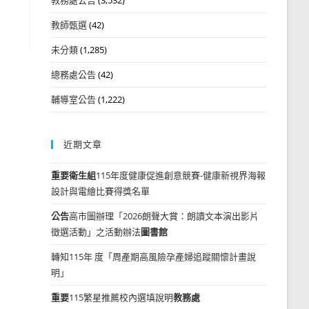
教師甄選
(42)
未分類
(1,285)
總務處公告
(42)
輔導室公告
(1,222)
近期文章
重要
衛生組
115年度健康促進創意競賽-健康新視界海報
設計與電繪比賽得獎名單
公告
高市圖辦理「2026朗聲大賞：朗讀文本演出影片
徵選活動」之活動辦法
圖書館
轉知115年 度「周產期高風險孕產婦追蹤關懷計畫說
明」
重要
115繁星推薦校內選填說明
教務處