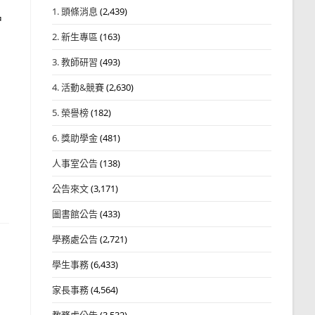
1. 頭條消息
(2,439)
名
2. 新生專區
(163)
3. 教師研習
(493)
4. 活動&競賽
(2,630)
5. 榮譽榜
(182)
6. 獎助學金
(481)
人事室公告
(138)
公告來文
(3,171)
圖書館公告
(433)
學務處公告
(2,721)
學生事務
(6,433)
家長事務
(4,564)
教務處公告
(3,532)