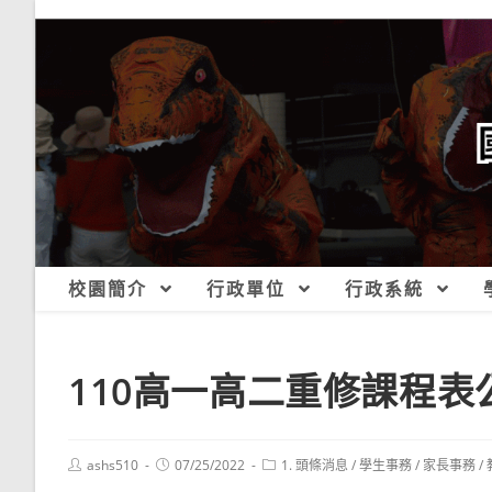
跳
轉
至
主
要
內
容
校園簡介
行政單位
行政系統
110高一高二重修課程表公
Post
Post
Post
ashs510
07/25/2022
1. 頭條消息
/
學生事務
/
家長事務
/
author:
published:
category: