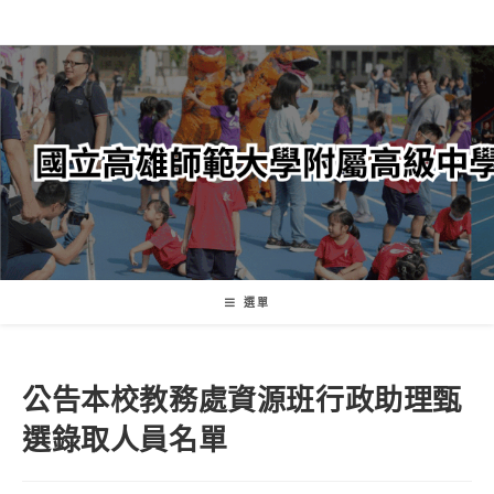
跳
轉
至
主
要
內
容
選單
公告本校教務處資源班行政助理甄
選錄取人員名單