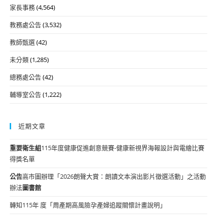
家長事務
(4,564)
教務處公告
(3,532)
教師甄選
(42)
未分類
(1,285)
總務處公告
(42)
輔導室公告
(1,222)
近期文章
重要
衛生組
115年度健康促進創意競賽-健康新視界海報設計與電繪比賽
得獎名單
公告
高市圖辦理「2026朗聲大賞：朗讀文本演出影片徵選活動」之活動
辦法
圖書館
轉知115年 度「周產期高風險孕產婦追蹤關懷計畫說明」