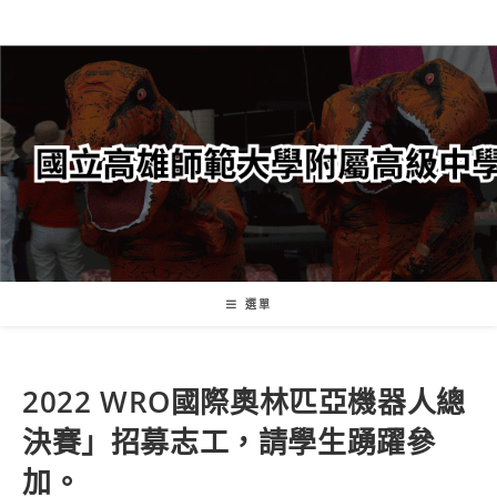
跳
轉
至
主
要
內
容
選單
2022 WRO國際奧林匹亞機器人總
決賽」招募志工，請學生踴躍參
加。