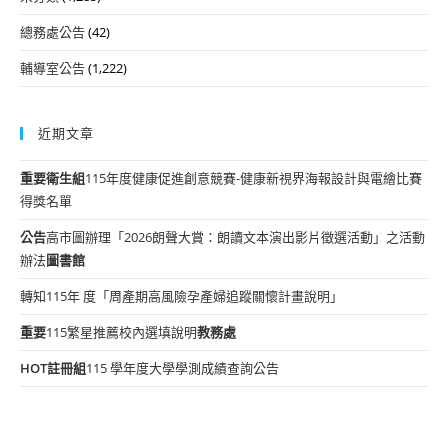
總務處公告
(42)
輔導室公告
(1,222)
近期文章
重要
衛生組
115年度健康促進創意競賽-健康新視界海報設計與電繪比賽
得獎名單
公告
高市圖辦理「2026朗聲大賞：朗讀文本演出影片徵選活動」之活動
辦法
圖書館
轉知115年 度「周產期高風險孕產婦追蹤關懷計畫說明」
重要
115繁星推薦校內選填說明
教務處
HOT
註冊組
115 學年度大學學測成績查詢公告