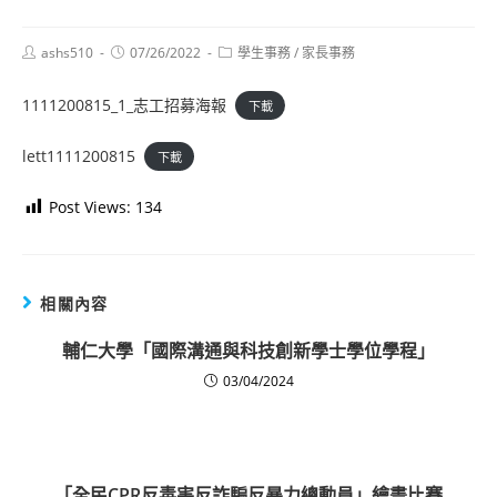
Post
Post
Post
ashs510
07/26/2022
學生事務
/
家長事務
author:
published:
category:
1111200815_1_志工招募海報
下載
lett1111200815
下載
Post Views:
134
相關內容
輔仁大學「國際溝通與科技創新學士學位學程」
03/04/2024
「全民CPR反毒害反詐騙反暴力總動員」繪畫比賽