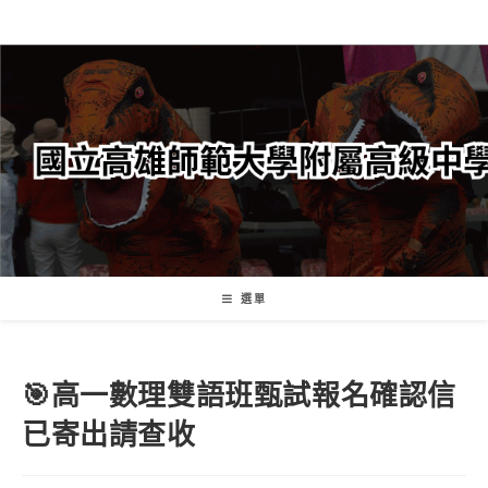
跳
轉
至
主
要
內
容
選單
🎯高一數理雙語班甄試報名確認信
已寄出請查收