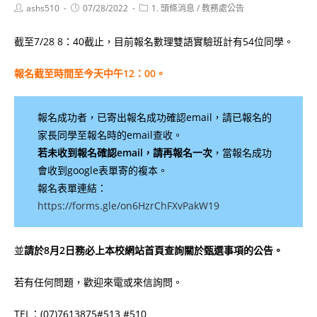
Post
Post
Post
ashs510
07/28/2022
1. 頭條消息
/
教務處公告
author:
published:
category:
截至7/28 8：40截止，目前報名數理雙語實驗班計有54位同學。
報名截至時間至今天中午12：00。
報名成功者，已寄出報名成功確認email，請已報名的
家長同學至報名時的email查收。
若未收到報名確認email，請再報名一次
，當報名成功
會收到google表單寄的複本。
報名表單連結：
https://forms.gle/on6HzrChFXvPakW19
並
請於8月2日務必上本校網站首頁查詢關於甄選事項的公告。
若有任何問題，歡迎來電或來信詢問。
TEL：(07)7613875#513 #510