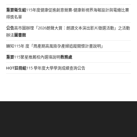
重要
衛生組
115年度健康促進創意競賽-健康新視界海報設計與電繪比賽
得獎名單
公告
高市圖辦理「2026朗聲大賞：朗讀文本演出影片徵選活動」之活動
辦法
圖書館
轉知115年 度「周產期高風險孕產婦追蹤關懷計畫說明」
重要
115繁星推薦校內選填說明
教務處
HOT
註冊組
115 學年度大學學測成績查詢公告