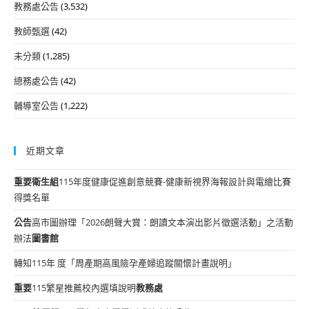
教務處公告
(3,532)
教師甄選
(42)
未分類
(1,285)
總務處公告
(42)
輔導室公告
(1,222)
近期文章
重要
衛生組
115年度健康促進創意競賽-健康新視界海報設計與電繪比賽
得獎名單
公告
高市圖辦理「2026朗聲大賞：朗讀文本演出影片徵選活動」之活動
辦法
圖書館
轉知115年 度「周產期高風險孕產婦追蹤關懷計畫說明」
重要
115繁星推薦校內選填說明
教務處