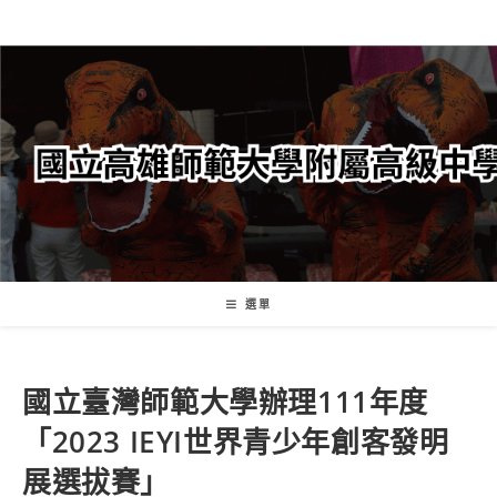
跳
轉
至
主
要
內
容
選單
國立臺灣師範大學辦理111年度
「2023 IEYI世界青少年創客發明
展選拔賽」