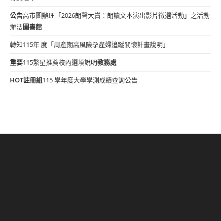
公告
高市圖辦理「2026朗聲大賞：朗讀文本演出影片徵選活動」之活動
辦法
圖書館
轉知115年 度「周產期高風險孕產婦追蹤關懷計畫說明」
重要
115繁星推薦校內選填說明
教務處
HOT
註冊組
115 學年度大學學測成績查詢公告