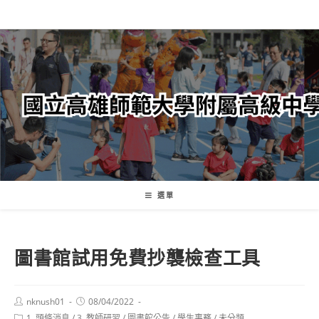
跳
轉
至
主
要
內
容
選單
圖書館試用免費抄襲檢查工具
Post
Post
nknush01
08/04/2022
author:
published:
Post
1. 頭條消息
/
3. 教師研習
/
圖書館公告
/
學生事務
/
未分類