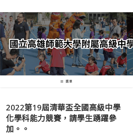
跳
轉
至
主
要
內
容
選單
2022第19屆清華盃全國高級中學
化學科能力競賽，請學生踴躍參
加。。