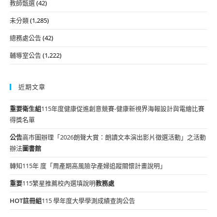
教師甄選
(42)
未分類
(1,285)
總務處公告
(42)
輔導室公告
(1,222)
近期文章
重要
衛生組
115年度健康促進創意競賽-健康新視界海報設計與電繪比賽
得獎名單
公告
高市圖辦理「2026朗聲大賞：朗讀文本演出影片徵選活動」之活動
辦法
圖書館
轉知115年 度「周產期高風險孕產婦追蹤關懷計畫說明」
重要
115繁星推薦校內選填說明
教務處
HOT
註冊組
115 學年度大學學測成績查詢公告