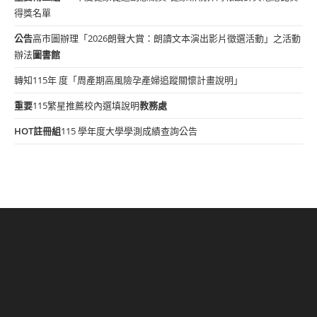
得獎名單
公告
高市圖辦理「2026朗聲大賞：朗讀文本演出影片徵選活動」之活動
辦法
圖書館
轉知115年 度「周產期高風險孕產婦追蹤關懷計畫說明」
重要
115繁星推薦校內選填說明
教務處
HOT
註冊組
115 學年度大學學測成績查詢公告