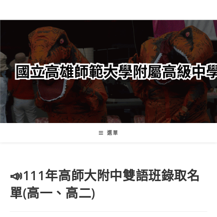
跳
轉
至
主
要
內
容
選單
📣111年高師大附中雙語班錄取名
單(高一、高二)