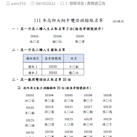
Post
Post
Post
ashs510
08/10/2022
1. 頭條消息
/
教務處公告
author:
published:
category: