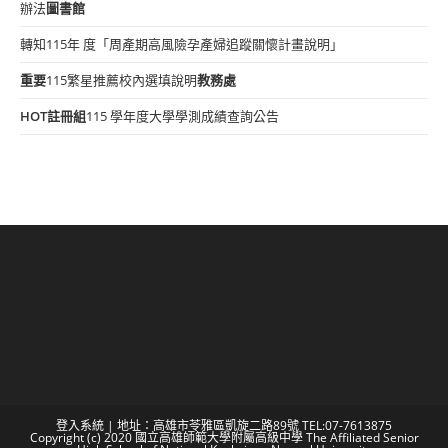
辦法
圖書館
轉知115年 度「周產期高風險孕產婦追蹤關懷計畫說明」
重要
115繁星推薦校內選填說明
教務處
HOT
註冊組
115 學年度大學學測成績查詢公告
登入系統
| 地址：高雄市苓雅區凱旋二路89號 TEL:07-7613875
Copyright (c) 2020 國立高雄師範大學附屬高級中學 The Affiliated Senior