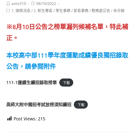
Post
Post
ashs510
08/10/2022
author:
published:
Post
1. 頭條消息
/
2. 新生專區
/
學生事務
/
家長事務
/
教務處公告
/
未分類
category:
※8月10日公告之榜單漏列候補名單，特此補
正。
本校高中部111學年度運動成績優良獨招錄取
公告，請參閱附件
111-1運績生續招錄取榜單
下載
高師大附中獨招考試放榜須知續招
下載
Post Views:
215