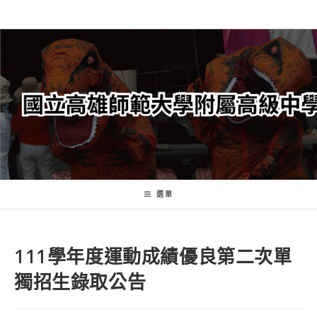
跳
轉
至
主
要
內
容
選單
111學年度運動成績優良第二次單
獨招生錄取公告