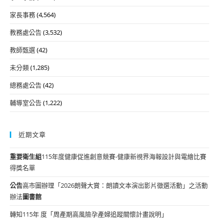
家長事務
(4,564)
教務處公告
(3,532)
教師甄選
(42)
未分類
(1,285)
總務處公告
(42)
輔導室公告
(1,222)
近期文章
重要
衛生組
115年度健康促進創意競賽-健康新視界海報設計與電繪比賽
得獎名單
公告
高市圖辦理「2026朗聲大賞：朗讀文本演出影片徵選活動」之活動
辦法
圖書館
轉知115年 度「周產期高風險孕產婦追蹤關懷計畫說明」