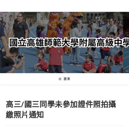
跳
轉
至
主
要
內
容
選單
高三/國三同學未參加證件照拍攝
繳照片通知