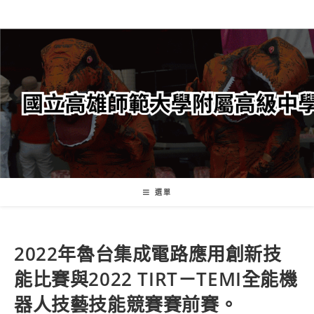
跳
轉
至
主
要
內
容
選單
2022年魯台集成電路應用創新技
能比賽與2022 TIRT－TEMI全能機
器人技藝技能競賽賽前賽。