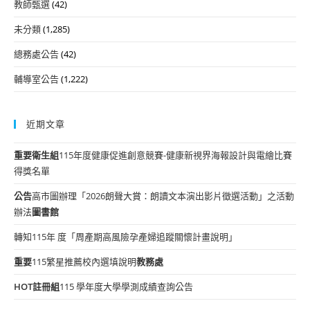
教師甄選
(42)
未分類
(1,285)
總務處公告
(42)
輔導室公告
(1,222)
近期文章
重要
衛生組
115年度健康促進創意競賽-健康新視界海報設計與電繪比賽
得獎名單
公告
高市圖辦理「2026朗聲大賞：朗讀文本演出影片徵選活動」之活動
辦法
圖書館
轉知115年 度「周產期高風險孕產婦追蹤關懷計畫說明」
重要
115繁星推薦校內選填說明
教務處
HOT
註冊組
115 學年度大學學測成績查詢公告